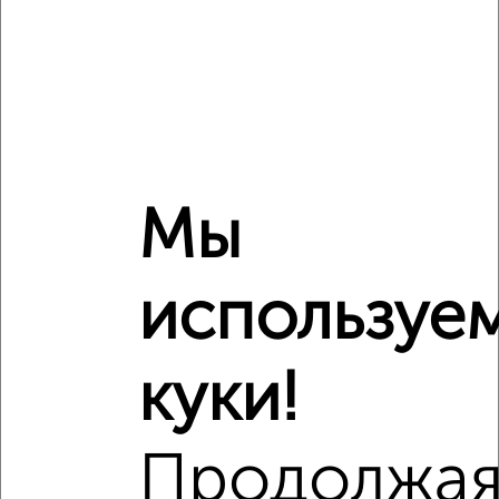
Сравнение средних цен
1‑комнатные квартиры с похожей площадью ±10%
₽
5 310 000
₽
4 500 000
Мы
₽
5 290 000
Средняя цена район
используе
Это предложение
Средняя цена по городу
куки!
Похожие предложения рядом
1‑комнатные квартиры недалеко от Серафима Саровского
179к1
Продолжа