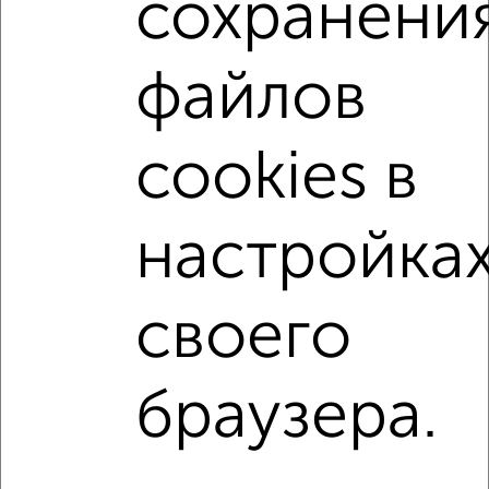
сохранени
микрорайон городской Подгорное
жилой комплекс Новое Подгорное
файлов
на улице Серафима Саровского
на первом этаже
не последний этаж
с балконом
c большой кухней
cookies в
с центральным отоплением
Вторичное жилье
в панельном доме
с совмещенным санузлом
настройка
Цена до 4 500 000 руб.
площадью до 40 м²
В зеленой зоне
своего
Однокомнатные
Двухкомнатные
Трехкомнатные
4‑комнатные
браузера.
Квартиры студии
От застройщика
Без посредников
Вторичное жилье
В новостройке
В строящемся доме
В новом доме