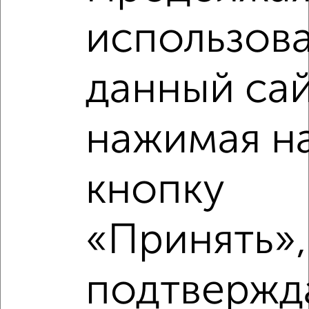
использова
данный сай
нажимая н
кнопку
«Принять»,
Рядом, с меньшей ценой
подтвержд
Недалеко от Серафима Саровского 179к1 с ценой ниже