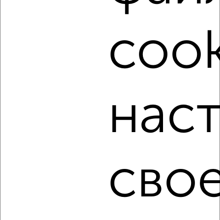
cook
3
нас
Комната в общежитии, на длительный срок, 17м², 9/9
этаж
₽
6 000
в месяц
Советский район, Южно-Моравская 35
сво