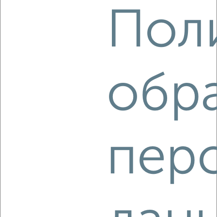
Пол
обр
2
Комната в общежитии, на длительный срок, 20м², 1/2
этаж
₽
3 500
в месяц
Советский район, Ворошилова 15
пер