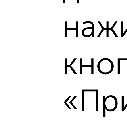
8
Комната в общежитии, на длительный срок, 14м², 2/6
наж
этаж
₽
7 000
в месяц
Ленинский район, 20-летия Октября 92
кно
4
«При
Комната в общежитии, на длительный срок, 15м², 3/5
этаж
₽
6 500
в месяц
Левобережный район, мкр. Песчанка, Новосибирская 66