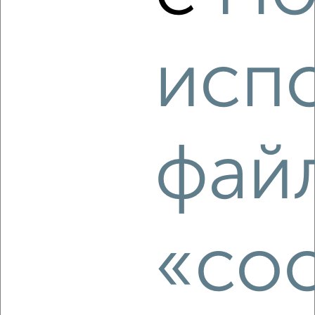
3
Комната в общежитии, на длительный срок, 16м², 2/5
этаж
исп
₽
5 000
в месяц
Ленинский район, 3 Интернационала 59
фай
3
«coo
Комната в общежитии, на длительный срок, 15м², 5/5
этаж
₽
7 000
в месяц
Коминтерновский район, Солнечная 23