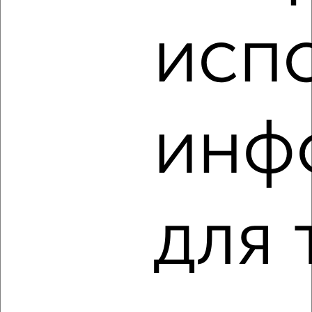
исп
4
инф
Комната в общежитии, на длительный срок, 13м², 2/5
этаж
₽
7 500
в месяц
Центральный район, мкр. СХИ, Тимирязева 12Б
для 