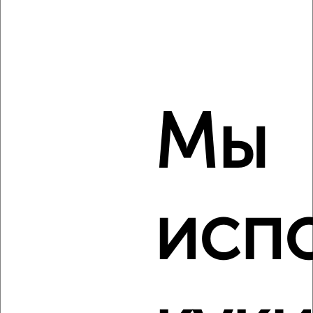
Советский район, Депутатская 7
Мы
2
Комната в общежитии, на длительный срок, 18м², 3/9
этаж
исп
₽
7 500
в месяц
Ленинский район, мкр. Чижовка, Челюскинцев 84
Создайте виртуальный тур по вашему
пространству с VRPazl