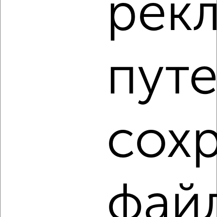
рек
2
Комната в общежитии, на длительный срок, 18м², 3/11
этаж
₽
7 000
в месяц
путе
Коминтерновский район, Хользунова 72
сох
2
Комната в общежитии, на длительный срок, 13м², 2/5
этаж
фай
₽
5 500
в месяц
Советский район, 9 Января 125