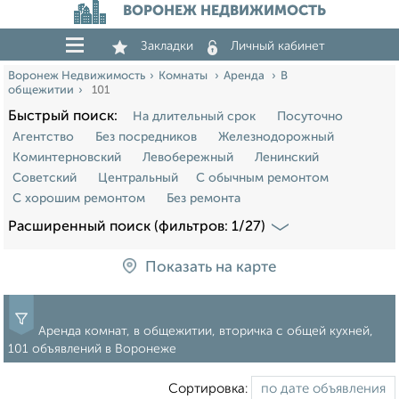
ВОРОНЕЖ НЕДВИЖИМОСТЬ
Закладки
Личный кабинет
Воронеж Недвижимость
Комнаты
Аренда
В
общежитии
101
Быстрый поиск:
На длительный срок
Посуточно
Агентство
Без посредников
Железнодорожный
Коминтерновский
Левобережный
Ленинский
Советский
Центральный
С обычным ремонтом
С хорошим ремонтом
Без ремонта
Расширенный поиск (фильтров: 1/27)
Показать на карте
Аренда комнат, в общежитии, вторичка с общей кухней,
101 объявлений в Воронеже
Сортировка: