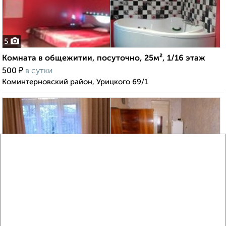
5
Комната в общежитии, посуточно, 25м², 1/16 этаж
₽
500
в сутки
Коминтерновский район, Урицкого 69/1
6
Комната в общежитии, на длительный срок, 21м², 4/5
этаж
₽
6 000
в месяц