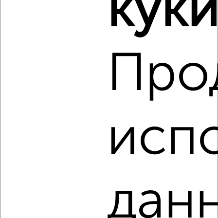
куки
Про
2
Комната в общежитии, на длительный срок, 18м², 2/4
этаж
₽
исп
6 000
в месяц
Ленинский район, 121 Стрелковой Дивизии 50
данн