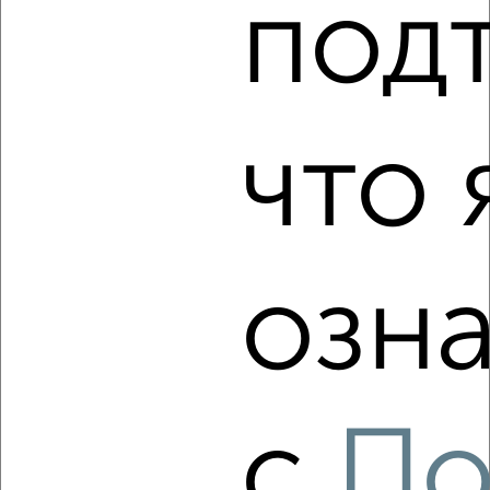
под
что 
8
Комната в общежитии, на длительный срок, 17м², 6/9
этаж
₽
8 000
в месяц
озна
Левобережный район, мкр. БАМ, Ростовская 66
с
По