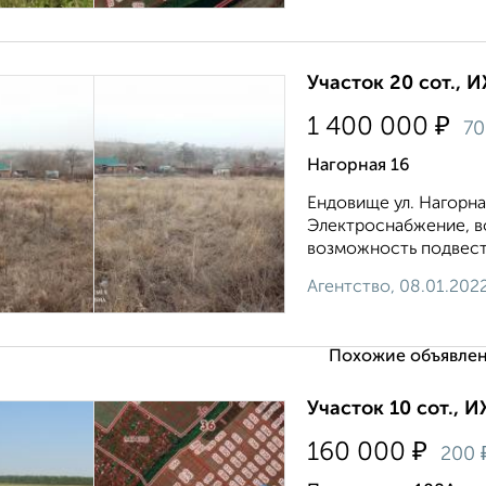
Участок 20 сот., 
₽
1 400 000
7
Нагорная 16
Ендовище ул. Нагорна
Электроснабжение, в
возможность подвести
Агентство, 08.01.202
Похожие объявлен
Участок 10 сот., И
₽
160 000
200