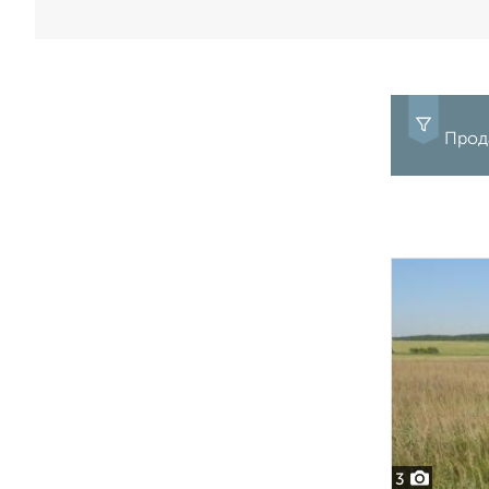
Прода
3