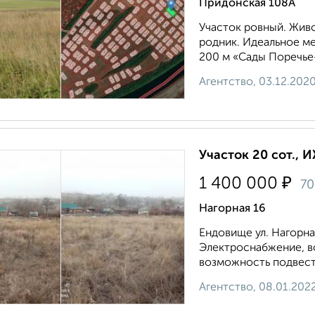
Придонская 108А
Участок ровный. Живо
родник. Идеальное ме
200 м «Сады Поречье-
Агентство, 03.12.202
Участок 20 сот., 
₽
1 400 000
7
Нагорная 16
Ендовище ул. Нагорна
Электроснабжение, в
возможность подвести
Агентство, 08.01.202