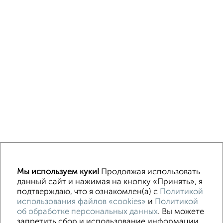
Однокомнатные
Двухкомнатные
3‑комнатные
Квартиры студии
Мы используем куки!
Продолжая использовать
Без посредников
На длительный срок
На сутки
Без мебели
данный сайт и нажимая на кнопку «Принять», я
подтверждаю, что я ознакомлен(а) с
Политикой
использования файлов «cookies»
и
Политикой
Контакты
Политика конфиденциальности
об обработке персональных данных
. Вы можете
Пользовательское соглашение
Воронеж, улица Ломоносова 114/30
запретить сбор и использование информации