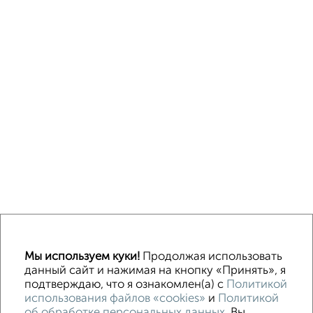
Офисное помещение
Торговое помещение
Помещение свободного назначения
Складское помещение
Мы используем куки!
Продолжая использовать
Производственное помещение
данный сайт и нажимая на кнопку «Принять», я
подтверждаю, что я ознакомлен(а) с
Политикой
использования файлов «cookies»
и
Политикой
Контакты
Политика конфиденциальности
об обработке персональных данных
. Вы