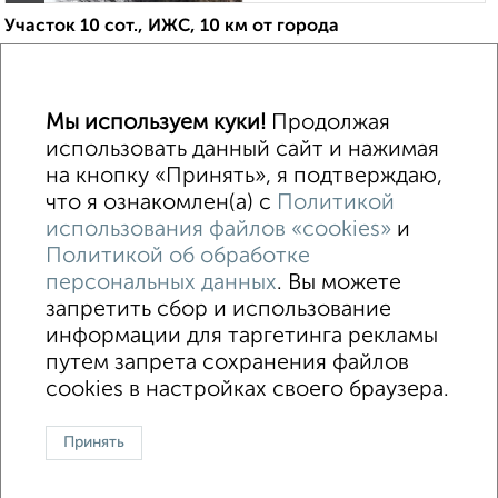
Участок 10 сот., ИЖС, 10 км от города
₽
₽
1 500 000
1 500
за сотку
Донская 3
Собственник, 14.04.2022
Мы используем куки!
Продолжая
Похожие объявления:
использовать данный сайт и нажимая
на кнопку «Принять», я подтверждаю,
что я ознакомлен(а) с
Политикой
использования файлов «cookies»
и
ИЖС
СНТ
В черте города
От собственника
Политикой об обработке
персональных данных
. Вы можете
Контакты
Политика конфиденциальности
запретить сбор и использование
Пользовательское соглашение
Воронеж, улица Ломоносова 114/30
информации для таргетинга рекламы
© 2015–2026
Сайт-доска объявлений недвижимости
О проекте
путем запрета сохранения файлов
Реклама на портале
Новости
Статьи
Блог
Риэлторы
Агентства
cookies в настройках своего браузера.
Застройщики
Ипотечный калькулятор
Консультации по недвижимости
Разместить объявление
Принять
Скачать приложение
Соцсети (vk.com | t.me | dzen.ru)