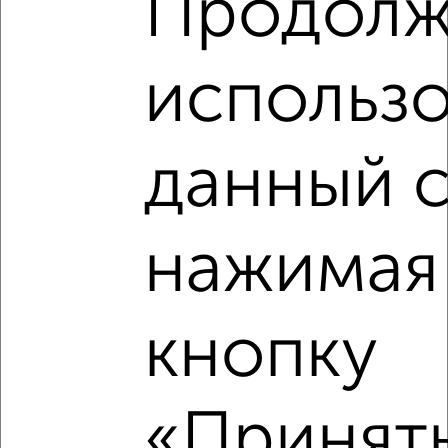
Продолж
3‑комнатные квартиры недалеко от Электросигнальная
9Ак2
использо
данный с
нажимая
кнопку
«Принять