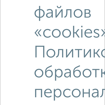
файлов
‹
›
2
/2
«cookies
3-к квартира, строящийся дом, 79м², 8/16 этаж
₽
₽
10 667 496
135 100
за м²
Коминтерновский район, ЖК Квартал 45, 45-й Стрелковой
Политик
Дивизии 113
Агентство, 06.08.2026
обработ
‹
›
персона
2
/1