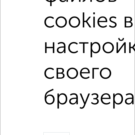
Коминтерновский район
жилой комплекс Зарядье
cookies в
на улице Электросигнальная
не первый этаж
не последний этаж
с балконом
настрой
с центральным отоплением
Вторичное жилье
в панельном доме
с раздельным санузлом
своего
площадью до 80 м²
В ипотеку
Рядом с парком
С паркингом
браузера
Однокомнатные
Двухкомнатные
Трехкомнатные
4‑комнатные
Квартиры студии
От застройщика
Без посредников
Вторичное жилье
В новостройке
В строящемся доме
В новом доме
Контакты
Политика конфиденциальности