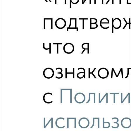
Рядом, с меньшей ценой
Недалеко от Электросигнальная 9Ак2 с ценой ниже
подтвер
что я
‹
›
ознакомл
2
/2
3-к квартира, вторичка, 83м², 12/21 этаж
₽
₽
10 374 021
125 700
за м²
с
Полити
Коминтерновский район, ЖК Зарядье, Электросигнальная
9А
Агентство, 06.08.2026
использ