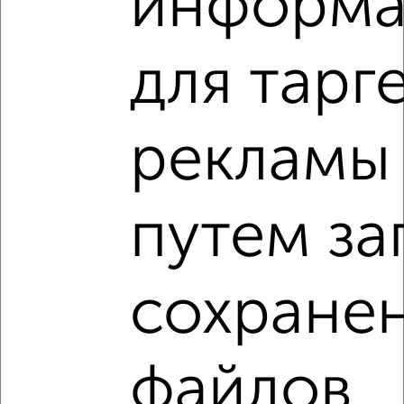
информа
VRPazl — конструктор виртуальных туров
для тарг
рекламы
‹
›
2
/10
путем за
3-к квартира, вторичка, 85м², 10/18 этаж
₽
₽
9 710 000
113 700
за м²
Коминтерновский район, ЖК Квартал 45, 45-й Стрелковой
сохране
Дивизии 113
Агентство, 29.07.2026
файлов
3-к квартиры
Поиск по схожим параметрам: