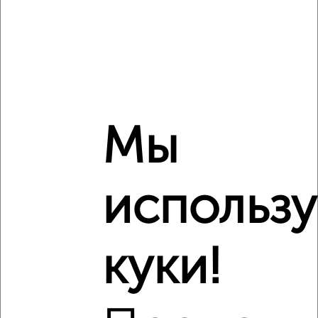
Сравнение средних цен
3‑комнатные квартиры с похожей площадью ±10%
₽
10 270 000
Мы
₽
10 884 060
использ
₽
10 750 000
Средняя цена район
Это предложение
куки!
Средняя цена по городу
Похожие предложения рядом