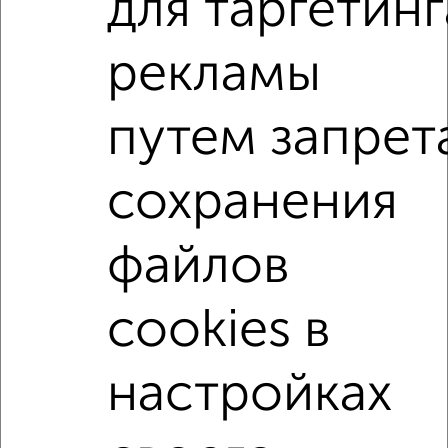
для таргетинг
1-к квартира, строящийся дом, 37м², 10/15 этаж
₽
₽
4 198 236
113 200
за м²
Левобережный район, Ростовская 18А
рекламы
Агентство, 06.08.2026
путем запрет
1-к квартиры
Поиск по схожим параметрам:
сохранения
Левобережный район
жилой комплекс Ростовский
на улице Ростовская
не первый этаж
файлов
не последний этаж
с балконом
c большой кухней
cookies в
с центральным отоплением
Вторичное жилье
в панельном доме
с раздельным санузлом
настройках
Цена до 4 500 000 руб.
площадью до 50 м²