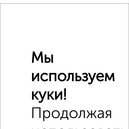
Мы
Рядом, с меньшей ценой
используем
Недалеко от Ростовская 58/18 с ценой ниже
куки!
Продолжая
‹
›