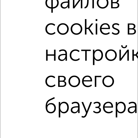
файлов
Левобережный район
на улице Ростовская
не первый этаж
не последний этаж
с балконом
cookies в
с центральным отоплением
в строящихся домах
в новостройках
в кирпичном доме
настрой
с раздельным санузлом
Цена до 4 500 000 руб.
площадью до 40 м²
С черновой отделкой
своего
С поквартирным отоплением
С большим балконом
С большой лоджией
В большом дворе
браузера
Однокомнатные
Двухкомнатные
Трехкомнатные
4‑комнатные
Квартиры студии
От застройщика
Без посредников
Вторичное жилье
В новостройке
В строящемся доме
В новом доме