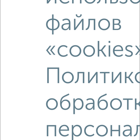
файлов
«cookies
Политик
Рядом, с меньшей ценой
обработ
Недалеко от Ростовская 18А с ценой ниже
персона