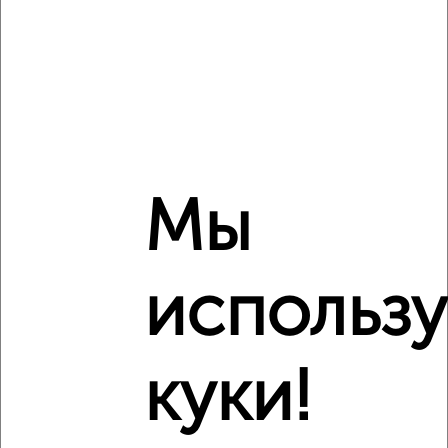
Всего этажей в доме
15
Балкон
есть
Год постройки дома
нет данных
Ремонт
обычный
Вид жилья
строящийся дом
Санузел
раздельный
Мы
Площадь кухни
нет данных
Отопление
центральное
использ
Расположение, инфраструктура рядом
Школы
Продукты
Аптеки
куки!
Дет. сады
Банкоматы
Торг. центры
Поликлиники
Фитнес
Кафе