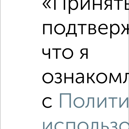
«Принять
₽
5 040 000
подтвер
₽
4 220 868
₽
5 290 000
что я
Средняя цена район
Это предложение
Средняя цена по городу
ознакомл
Похожие предложения рядом
1‑комнатные квартиры недалеко от Ростовская 18А
с
Полити
использ