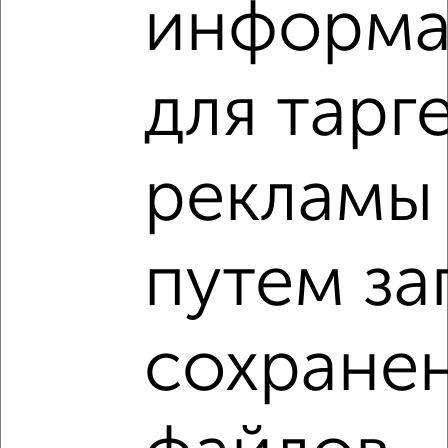
информа
Левобережный район, ЖК Ростовский, Ростовская 58/7
Агентство, 29.07.2026
для тарг
‹
›
рекламы
2
/1
путем за
1-к квартира, вторичка, 34м², 1/16 этаж
₽
₽
3 600 000
105 600
за м²
Левобережный район, ЖК Старый Машмет, Цимлянская 8А
Агентство, 27.07.2026
сохране
1-к квартиры
Поиск по схожим параметрам: