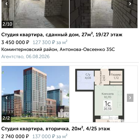
‹
›
2
/10
Студия квартира, сданный дом, 27м², 19/27 этаж
₽
₽
3 450 000
127 300
за м²
Коминтерновский район, Антонова-Овсеенко 35С
Агентство, 06.08.2026
‹
›
2
/2
Студия квартира, вторичка, 20м², 4/25 этаж
₽
₽
2 740 000
137 000
за м²