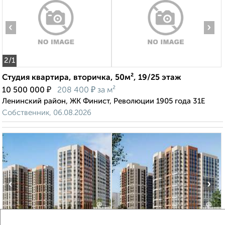
‹
›
2
/1
Студия квартира, вторичка, 50м², 19/25 этаж
₽
₽
10 500 000
208 400
за м²
Ленинский район, ЖК Финист, Революции 1905 года 31Е
Собственник, 06.08.2026
‹
›
2
/5