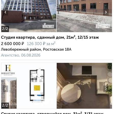
‹
›
2
/2
Студия квартира, сданный дом, 21м², 12/15 этаж
₽
₽
2 600 000
126 300
за м²
Левобережный район, Ростовская 18А
Агентство, 06.08.2026
‹
›
2
/2