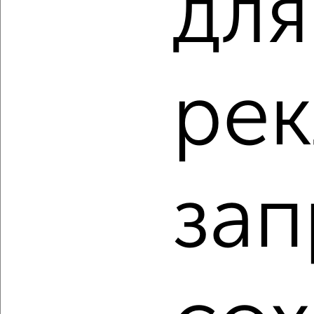
для
2
/10
Студия квартира, вторичка, 24м², 9/18 этаж
₽
₽
3 200 000
133 400
за м²
рек
Левобережный район, Ростовская 100БкА
Агентство, 06.08.2026
зап
‹
›
2
/2
Студия квартира, вторичка, 27м², 12/16 этаж
₽
₽
4 237 863
158 900
за м²
Левобережный район, Ленинградская 29Б