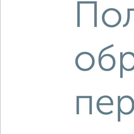
По
‹
›
2
/6
об
Студия квартира, вторичка, 20м², 20/24 этаж
₽
₽
3 675 360
186 000
за м²
Коминтерновский район, ЖК Зарядье, Электросигнальная
9Ак2
Агентство, 06.08.2026
пе
‹
›