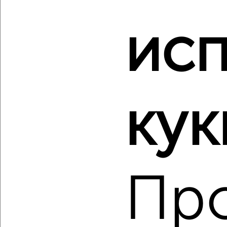
Агентство, 06.08.2026
ис
‹
›
кук
2
/2
Студия квартира, вторичка, 18м², 4/9 этаж
₽
₽
2 299 000
130 700
за м²
Железнодорожный район, Переверткина 43
Агентство, 06.08.2026
Пр
‹
›