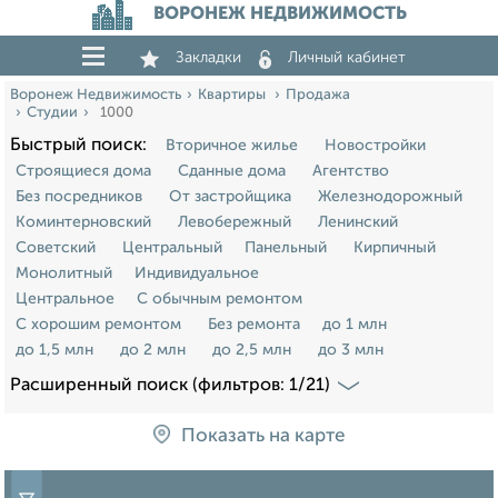
ВОРОНЕЖ НЕДВИЖИМОСТЬ
Закладки
Личный кабинет
Воронеж Недвижимость
Квартиры
Продажа
Студии
1000
Быстрый поиск:
Вторичное жилье
Новостройки
Строящиеся дома
Сданные дома
Агентство
Без посредников
От застройщика
Железнодорожный
Коминтерновский
Левобережный
Ленинский
Советский
Центральный
Панельный
Кирпичный
Монолитный
Индивидуальное
Центральное
С обычным ремонтом
С хорошим ремонтом
Без ремонта
до 1 млн
до 1,5 млн
до 2 млн
до 2,5 млн
до 3 млн
Расширенный поиск (фильтров: 1/21)
Показать на карте