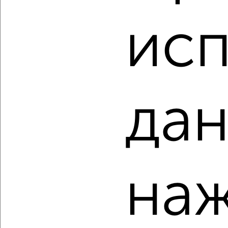
исп
2
/6
Студия квартира, вторичка, 33м², 12/24 этаж
₽
₽
5 080 589
155 600
за м²
Коминтерновский район, ЖК Зарядье, Электросигнальная
9Ак2
Агентство, 06.08.2026
дан
‹
›
наж
2
/6
Студия квартира, вторичка, 20м², 19/24 этаж
₽
₽
3 581 310
183 000
за м²