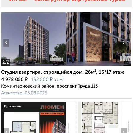
‹
›
2
/2
Студия квартира, строящийся дом, 26м², 16/17 этаж
₽
₽
4 978 050
192 500
за м²
Коминтерновский район, проспект Труда 113
Агентство, 06.08.2026
‹
›