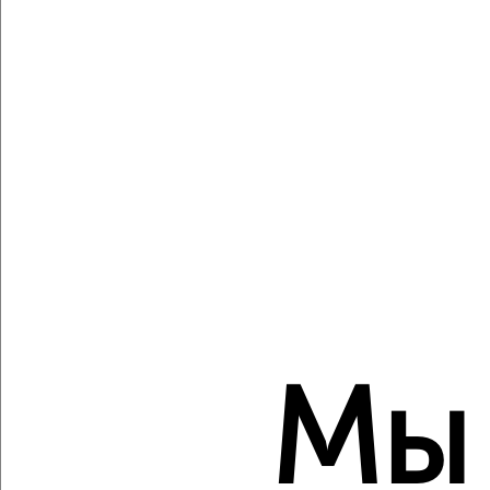
Студия квартира, строящийся дом, 29м², 15/17 этаж
₽
₽
4 856 163
169 000
за м²
Центральный район, мкр. Берёзка, Ломоносова 114Ю
Агентство, 06.08.2026
Создайте виртуальный тур по вашему
пространству с VRPazl
‹
›
Мы
2
/2
Студия квартира, строящийся дом, 19м², 4/13 этаж
₽
₽
2 318 300
119 500
за м²