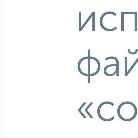
Студия квартира, вторичка, 25м², 2/17 этаж
исп
₽
₽
4 200 000
168 700
за м²
Коминтерновский район, ЖК Ипподром, Московский
проспект 66
Агентство, 06.08.2026
фа
‹
›
2
/2
«co
Студия квартира, вторичка, 17м², 2/5 этаж
₽
₽
1 930 000
113 600
за м²
Железнодорожный район, Ленинский проспект 155/1
Агентство, 06.08.2026