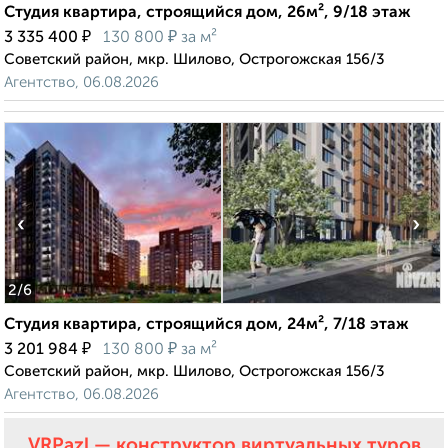
Студия квартира, строящийся дом, 26м², 9/18 этаж
₽
₽
3 335 400
130 800
за м²
Советский район, мкр. Шилово, Острогожская 156/3
Агентство, 06.08.2026
‹
›
2
/6
Студия квартира, строящийся дом, 24м², 7/18 этаж
₽
₽
3 201 984
130 800
за м²
Советский район, мкр. Шилово, Острогожская 156/3
Агентство, 06.08.2026
VRPazl — конструктор виртуальных туров