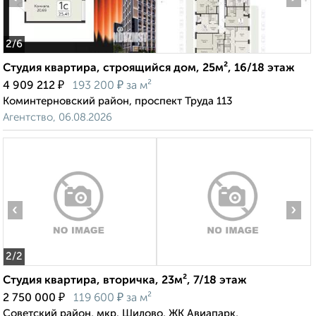
2
/6
Студия квартира, строящийся дом, 25м², 16/18 этаж
₽
₽
4 909 212
193 200
за м²
Коминтерновский район, проспект Труда 113
Агентство, 06.08.2026
‹
›
2
/2
Студия квартира, вторичка, 23м², 7/18 этаж
₽
₽
2 750 000
119 600
за м²
Советский район, мкр. Шилово, ЖК Авиапарк,