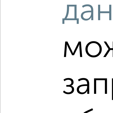
да
2
/2
Студия квартира, вторичка, 20м², 22/24 этаж
₽
₽
3 675 360
186 000
за м²
Коминтерновский район, ЖК Зарядье, Электросигнальная
9Ак2
Агентство, 06.08.2026
мо
‹
›
зап
2
/2
Студия квартира, вторичка, 35м², 6/24 этаж
₽
₽
4 943 460
141 000
за м²
Коминтерновский район, ЖК Зарядье, Электросигнальная
9Ак2