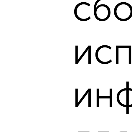
сбо
Агентство, 06.08.2026
исп
‹
›
2
/2
Студия квартира, вторичка, 24м², 17/19 этаж
₽
₽
2 330 000
98 000
за м²
ин
Советский район, мкр. Шилово, Острогожская 156/3
Агентство, 06.08.2026
‹
›