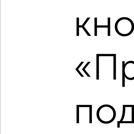
Коминтерновский район, ЖК Зарядье, Электросигнальная
9Ак2
кно
Агентство, 06.08.2026
«Пр
‹
›
2
/2
Студия квартира, вторичка, 13м², 2/5 этаж
₽
₽
1 430 000
110 000
за м²
по
Советский район, мкр. Соловки, Молодогвардейцев 15
Агентство, 06.08.2026