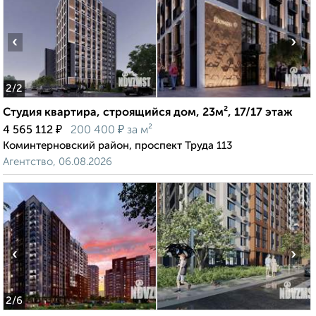
‹
›
2
/2
Студия квартира, строящийся дом, 23м², 17/17 этаж
₽
₽
4 565 112
200 400
за м²
Коминтерновский район, проспект Труда 113
Агентство, 06.08.2026
‹
›
2
/6