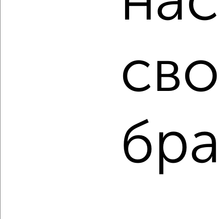
нас
Для покупки квартиры доступна ипотека от крупнейших
банков России: СберБанк, ВТБ, Альфа-Банк,
Россельхозбанк, Совкомбанк, Т-Банк, Росбанк, Почта
Банк на сумму от 400 000 до 120 000 000 рублей сроком
сво
до 30 лет.
Сайт работает во многих городах России.
Сколько стоит купить студию квартиру в Воронеже?
Цена недвижимости: мин. от
1430000
руб. до макс.
10500000
руб.
бра
Средняя цена:
3867776
руб.
Цена за м2: от
110000
руб. до
210000
руб.
Средняя цена за м2:
154711
руб.
Площадь: от
13
м2 до
50
м2
Средняя площадь:
25
м2