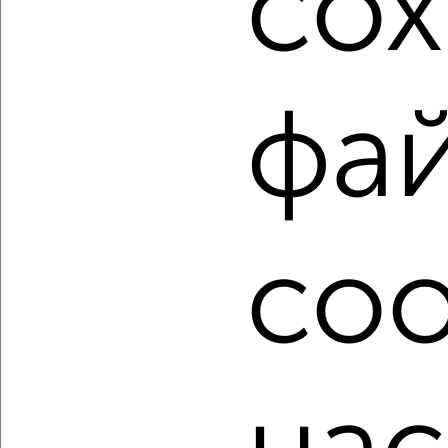
со
Агентство, 06.08.2026
1 / 17
2
фа
Как купить студию квартиру в Воронеже на сайте
Воронеж-недвижимость?
Используя удобную форму поиска с множеством
фильтров и сортировкой по параметрам, вы можете
подобрать для покупки студию квартиру в Воронеже.
coo
Найденные предложения: 1000 объявлений, можно
посмотреть в виде списка или на карте, с описанием,
расположением, ценой и другими подробностями.
Подберите подходящую недвижимость из предложений
от собственников, риэлторов, застройщиков и агенств
недвижимости, связаться с ними можно по телефону или
написать сообщение в любом удобном для вас
мессенджере, это безопасно и бесплатно.