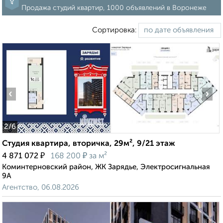
Продажа студий квартир, 1000 объявлений в Воронеже
Сортировка:
‹
›
2
/6
Студия квартира, вторичка, 29м², 9/21 этаж
₽
₽
4 871 072
168 200
за м²
Коминтерновский район, ЖК Зарядье, Электросигнальная
9А
Агентство, 06.08.2026