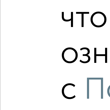
что
‹
›
2
/2
Студия квартира, вторичка, 30м², 14/19 этаж
₽
₽
3 600 000
120 900
за м²
озн
Советский район, мкр. Шилово, ЖК Молодёжный,
Теплоэнергетиков 17к2
Агентство, 06.08.2026
с
П
‹
›
2
/2