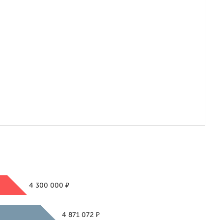
₽
4 300 000
₽
4 871 072