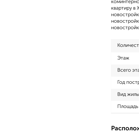
коминтернов
квартиру в 
новостройк
новостройке
новостройк
Количест
Этаж
Всего эт
Год пост
Вид жиль
Площадь 
Располо