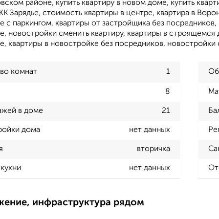
ском районе, купить квартиру в новом доме, купить кварти
ЖК Зарядье, стоимость квартиры в центре, квартира в Воро
е с паркингом, квартиры от застройщика без посредников,
, новостройки сменить квартиру, квартиры в строящемся 
е, квартиры в новостройке без посредников, новостройки 
во комнат
1
Об
8
Ма
ажей в доме
21
Ба
ройки дома
нет данных
Ре
я
вторичка
Са
кухни
нет данных
От
жение, инфраструктура рядом