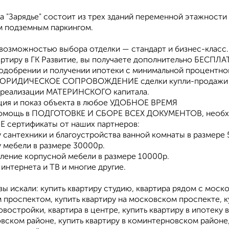
ла "Зарядье" состоит из трех зданий переменной этажнос
 подземным паркингом.
 возможностью выбора отделки — стандарт и бизнес-класс.
артиру в ГК Развитие, вы получаете дополнительно БЕСПЛА
 одобрении и получении ипотеки с минимальной процентно
ЮРИДИЧЕСКОЕ СОПРОВОЖДЕНИЕ сделки купли-продажи
 реализации МАТЕРИНСКОГО капитала.
ация и показ объекта в любое УДОБНОЕ ВРЕМЯ
омощь в ПОДГОТОВКЕ И СБОРЕ ВСЕХ ДОКУМЕНТОВ, необхо
 сертификаты от наших партнеров:
у сантехники и благоустройства ванной комнаты в размере
у мебели в размере 30000р.
вление корпусной мебели в размере 10000р.
 интернета и ТВ и многие другие.
ы искали: купить квартиру студию, квартира рядом с моск
проспектом, купить квартиру на московском проспекте, куп
овостройки, квартира в центре, купить квартиру в ипотеку
вском районе, купить квартиру в коминтерновском районе,