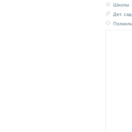
Школы
Дет. са
Поликл