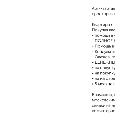
Арт-кварта
просторным
Квартиры с
Покупая кв
- помощь в
- ПОЛНОЕ 
- Помощь в
- Консульт
- Окажем п
- ДЕНЕЖНЫЕ
• на покупк
• на покупк
• на изгото
• 5 месяцев
Возможно, в
московским 
скидки на н
коминтерно