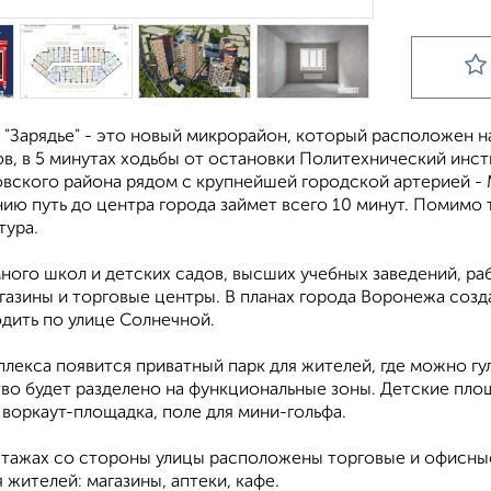
 "Зарядье" - это новый микрорайон, который расположен н
, в 5 минутах ходьбы от остановки Политехнический инсти
вского района рядом с крупнейшей городской артерией - 
ию путь до центра города займет всего 10 минут. Помимо 
тура.
ного школ и детских садов, высших учебных заведений, ра
газины и торговые центры. В планах города Воронежа созд
дить по улице Солнечной.
лекса появится приватный парк для жителей, где можно гул
во будет разделено на функциональные зоны. Детские площ
воркаут-площадка, поле для мини-гольфа.
этажах со стороны улицы расположены торговые и офисн
 жителей: магазины, аптеки, кафе.