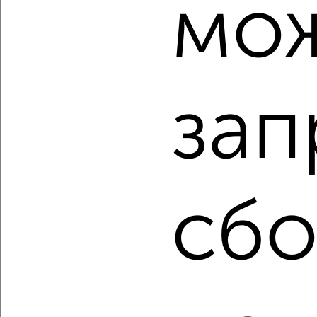
мо
‹
›
2
/2
зап
Студия квартира, вторичка, 35м², 6/24 этаж
₽
₽
4 943 460
141 000
за м²
Коминтерновский район, ЖК Зарядье, Электросигнальная
9Ак2
Агентство, 06.08.2026
сбо
‹
›
2
/2