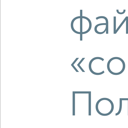
‹
›
фа
2
/2
Студия квартира, вторичка, 17м², 2/5 этаж
₽
₽
1 930 000
113 600
за м²
Железнодорожный район, Ленинский проспект 155/1
«co
Агентство, 06.08.2026
‹
›
Пол
2
/6
Студия квартира, вторичка, 20м², 20/24 этаж
₽
₽
3 675 360
186 000
за м²