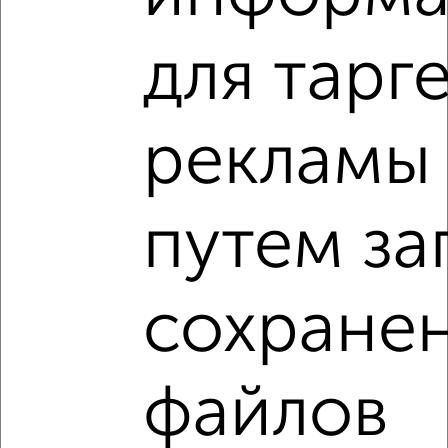
для тарг
‹
›
рекламы
2
/6
путем за
Студия квартира, вторичка, 24м², 13/24 этаж
₽
₽
4 112 500
175 000
за м²
Коминтерновский район, ЖК Зарядье, Электросигнальная
9Ак2
сохране
Агентство, 30.07.2026
файлов
Студии квартиры
Поиск по схожим параметрам: