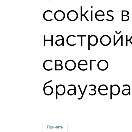
Коминтерновский район
жилой комплекс Зарядье
cookies в
на улице Электросигнальная
не первый этаж
не последний этаж
с балконом
настрой
с центральным отоплением
Вторичное жилье
в панельном доме
с раздельным санузлом
своего
Цена до 5 000 000 руб.
площадью до 40 м²
В ипотеку
Рядом с парком
С паркингом
браузера
Однокомнатные
Двухкомнатные
Трехкомнатные
4‑комнатные
Квартиры студии
От застройщика
Без посредников
Вторичное жилье
В новостройке
В строящемся доме
В новом доме
Контакты
Политика конфиденциальности
Пользовательское соглашение
Воронеж, улица Ломоносова 114/30
Принять