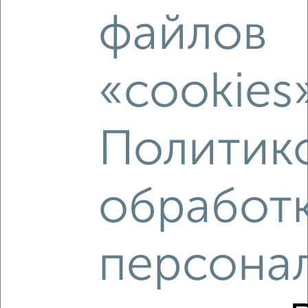
‹
›
файлов
2
/9
«cookies
Студия квартира, строящийся дом, 21м², 15/18 этаж
₽
₽
4 056 625
195 500
за м²
Коминтерновский район, ЖК Квартал 45, 45-й Стрелковой
Дивизии 113
Политик
Агентство, 06.08.2026
обработ
‹
›
персона
2
/6
Студия квартира, вторичка, 29м², 8/21 этаж