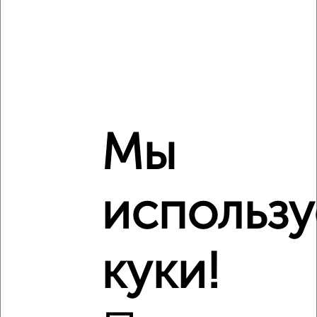
Сравнение средних цен
Студия квартиры с похожей площадью ±10%
₽
5 040 000
Мы
₽
4 943 460
₽
использ
5 340 000
Средняя цена район
Это предложение
куки!
Средняя цена по городу
Похожие предложения рядом