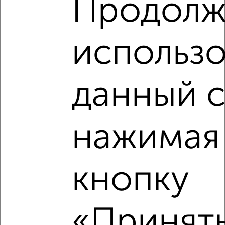
Продолж
Студии квартиры недалеко от Электросигнальная 9Ак2
использо
данный с
нажимая
кнопку
«Принять
Рядом, с меньшей ценой