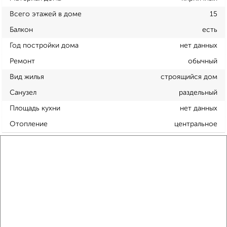
Всего этажей в доме
15
Балкон
есть
Год постройки дома
нет данных
Ремонт
обычный
Вид жилья
строящийся дом
Санузел
раздельный
Площадь кухни
нет данных
Отопление
центральное
Расположение, инфраструктура рядом
Школы
Продукты
Аптеки
Дет. сады
Банкоматы
Торг. центры
Поликлиники
Фитнес
Кафе