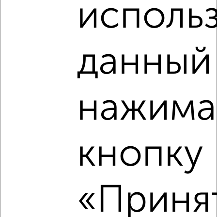
исполь
₽
5 260 000
₽
4 343 688
данный 
₽
5 620 000
Средняя цена район
нажима
Это предложение
Средняя цена по городу
кнопку
Похожие предложения рядом
1‑комнатные квартиры недалеко от Ростовская 18А
«Принят