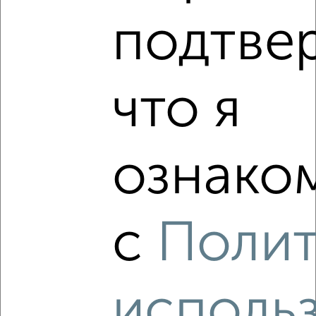
подтве
что я
ознаком
Рядом, с меньшей ценой
с
Поли
Недалеко от Ростовская 18А с ценой ниже
исполь