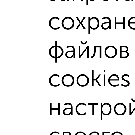
2
/2
сохран
1-к квартира, строящийся дом, 37м², 6/15 этаж
₽
₽
4 220 868
113 200
за м²
Левобережный район, Ростовская 18А
Агентство, 29.07.2026
файлов
1-к квартиры
Поиск по схожим параметрам:
cookies
Левобережный район
на улице Ростовская
не первый этаж
не последний этаж
с балконом
с центральным отоплением
в строящихся домах
настро
в новостройках
в кирпичном доме
с раздельным санузлом
Цена до 4 500 000 руб.
площадью до 40 м²
С черновой отделкой