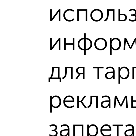
исполь
‹
›
2
/2
информ
1-к квартира, строящийся дом, 37м², 7/15 этаж
₽
₽
4 220 868
113 200
за м²
Левобережный район, Ростовская 18А
Агентство, 29.07.2026
для тар
VRPazl — конструктор виртуальных туров
реклам
‹
›
запрет