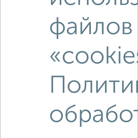
‹
›
файлов
2
/2
1-к квартира, строящийся дом, 39м², 14/15 этаж
₽
₽
4 332 464
112 300
за м²
«cookie
Левобережный район, Ростовская 18А
Агентство, 06.08.2026
Полити
‹
›
обрабо
2
/2
1-к квартира, строящийся дом, 37м², 10/15 этаж
₽
₽
4 198 236
113 200
за м²