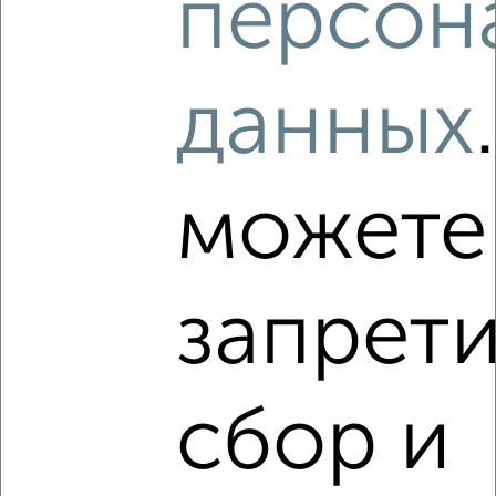
персон
Левобережный район, Ростовская 18А
Агентство, 06.08.2026
данных
‹
›
можете
2
/2
1-к квартира, строящийся дом, 39м², 4/15 этаж
запрети
₽
₽
4 321 240
112 300
за м²
Левобережный район, Ростовская 18А
Агентство, 06.08.2026
сбор и