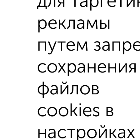
для таргети
1-к квартира, вторичка, 42м², 6/10 этаж
₽
₽
4 950 000
119 300
за м²
рекламы
Центральный район, мкр. Берёзка, Ломоносова 114/44
Агентство, 06.08.2026
путем запр
2
/2
1-к квартиры
Поиск по схожим параметрам:
сохранения
Центральный район
файлов
жилой комплекс Московский Квартал
на улице Московский проспект
на первом этаже
cookies в
не последний этаж
с балконом
с центральным отоплением
Вторичное жилье
настройках
в панельном доме
с раздельным санузлом
площадью до 40 м²
С бытовой техникой