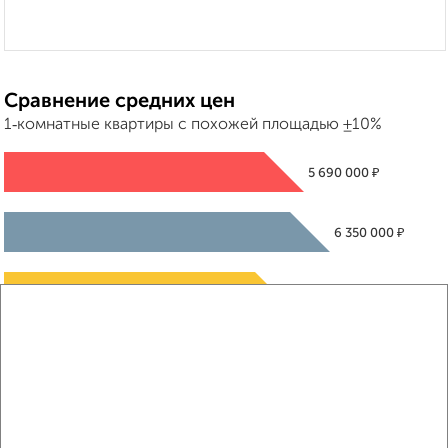
Сравнение средних цен
1‑комнатные квартиры с похожей площадью ±10%
₽
5 690 000
₽
6 350 000
₽
5 520 000
Средняя цена район
Это предложение
Средняя цена по городу
Похожие предложения рядом