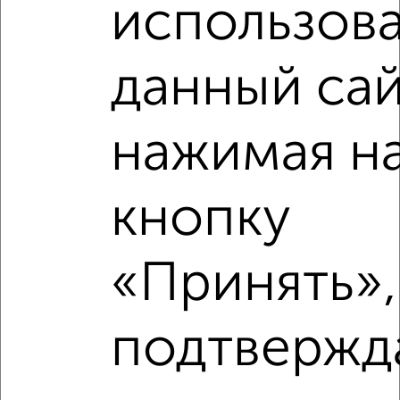
Недалеко от Шишкова 146в с ценой ниже
использова
данный сай
‹
›
нажимая н
2
/2
кнопку
1-к квартира, вторичка, 40м², 2/10 этаж
₽
₽
4 650 000
115 700
за м²
Центральный район, ЖК Московский Квартал, Шишкова
«Принять»,
146б
Агентство, 29.07.2026
подтвержд