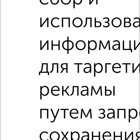
использов
‹
›
информац
2
/2
для таргет
1-к квартира, вторичка, 38м², 6/10 этаж
₽
₽
4 400 000
116 100
за м²
Коминтерновский район, Миронова 39
рекламы
Агентство, 26.07.2026
1-к квартиры
путем запр
Поиск по схожим параметрам:
Центральный район
сохранени
жилой комплекс Московский Квартал