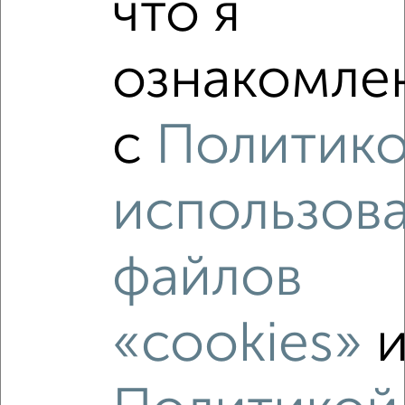
что я
‹
›
ознакомлен
2
/2
1-к квартира, вторичка, 51м², 6/6 этаж
₽
₽
4 500 000
88 300
за м²
с
Политик
Коминтерновский район, бульвар Победы 15А
Агентство, 27.07.2026
использов
файлов
‹
›
«cookies»
2
/10
1-к квартира, вторичка, 36м², 3/9 этаж
₽
₽
4 400 000
124 000
за м²