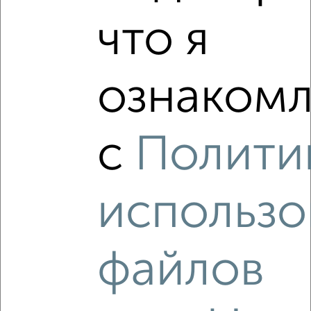
2
/2
что я
1-к квартира, вторичка, 41м², 8/10 этаж
₽
₽
5 450 000
133 000
за м²
Центральный район, ЖК Московский Квартал, Шишкова
ознакомл
146в
Агентство, 06.08.2026
с
Полити
‹
›
использо
2
/2
файлов
1-к квартира, вторичка, 40м², 15/17 этаж
₽
₽
5 600 000
139 700
за м²
Центральный район, ЖК Ботанический сад, Олимпийский
бульвар 14