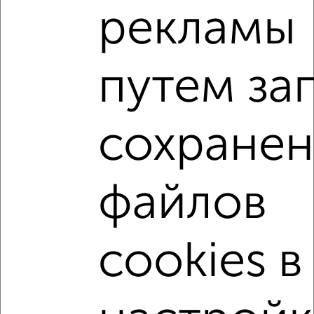
рекламы
2
/2
1-к квартира, вторичка, 37м², 3/17 этаж
₽
₽
5 100 000
137 900
за м²
путем за
Центральный район, Московский проспект 90
Агентство, 06.08.2026
сохранен
1-к квартиры
Поиск по схожим параметрам:
Центральный район
файлов
жилой комплекс Московский Квартал
на улице Московский проспект
не первый этаж
cookies в
не последний этаж
с балконом
с центральным отоплением
Вторичное жилье
в монолитном доме
с раздельным санузлом