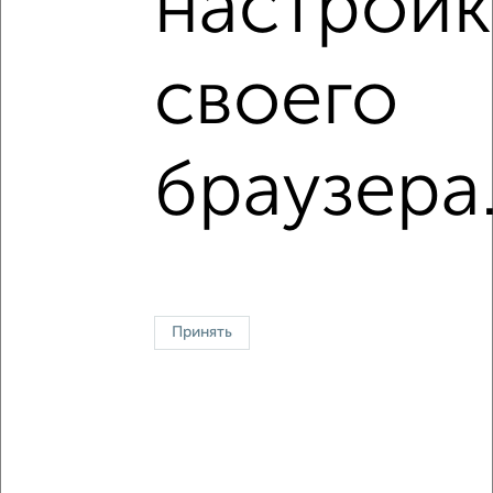
настройк
площадью до 40 м²
На материнский капитал
В ипотеку
В ипотеку с материнским капиталом
своего
С паркингом
В экологически чистом районе
браузера
Однокомнатные
Двухкомнатные
Трехкомнатные
4‑комнатные
Квартиры студии
От застройщика
Без посредников
Вторичное жилье
В новостройке
В строящемся доме
В новом доме
Контакты
Политика конфиденциальности
Пользовательское соглашение
Воронеж, улица Ломоносова 114/30
Принять
© 2015–2026
Сайт-доска объявлений недвижимости
О проекте
Реклама на портале
Новости
Статьи
Блог
Риэлторы
Агентства
Застройщики
Ипотечный калькулятор
Консультации по недвижимости
Разместить объявление
Скачать приложение
Соцсети (vk.com | t.me | dzen.ru)