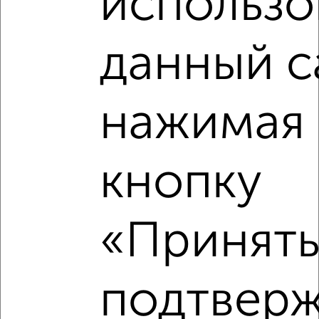
использо
данный с
нажимая 
кнопку
Рядом, с меньшей ценой
Недалеко от Московский проспект 126 с ценой ниже
«Принять
подтвер
‹
›