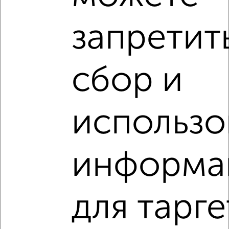
‹
›
запретит
2
/2
сбор и
1-к квартира, вторичка, 42м², 6/10 этаж
₽
₽
4 950 000
119 300
за м²
Центральный район, мкр. Берёзка, Ломоносова 114/44
Агентство, 06.08.2026
использо
VRPazl — конструктор виртуальных туров
информа
для тарг
‹
›