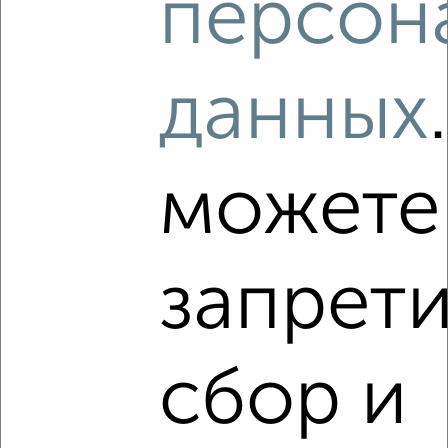
персон
Левобережный район, ЖК Старый Машмет, Цимлянская 10Г
Агентство, 06.08.2026
данных
‹
›
можете
2
/2
1-к квартира, строящийся дом, 39м², 14/15 этаж
запрети
₽
₽
4 332 464
112 300
за м²
Левобережный район, Ростовская 18А
Агентство, 06.08.2026
сбор и