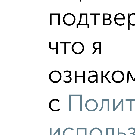
подтве
что я
ознаком
Рядом, с меньшей ценой
с
Поли
Недалеко от Ростовская 18А с ценой ниже
исполь