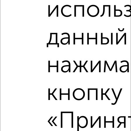
исполь
₽
6 100 000
₽
4 764 496
данный 
₽
6 330 000
Средняя цена район
нажима
Это предложение
Средняя цена по городу
кнопку
Похожие предложения рядом
1‑комнатные квартиры недалеко от Ростовская 18А
«Принят