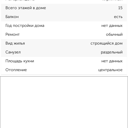
Всего этажей в доме
15
Балкон
есть
Год постройки дома
нет данных
Ремонт
обычный
Вид жилья
строящийся дом
Санузел
раздельный
Площадь кухни
нет данных
Отопление
центральное
Расположение, инфраструктура рядом
Школы
Продукты
Аптеки
Дет. сады
Банкоматы
Торг. центры
Поликлиники
Фитнес
Кафе