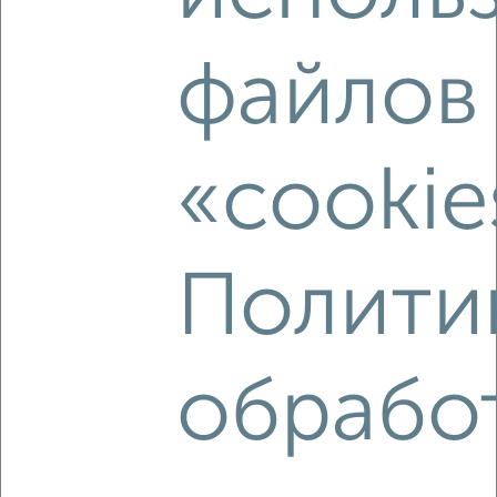
‹
›
файлов
2
/2
1-к квартира, вторичка, 36м², 2/15 этаж
₽
₽
4 689 715
130 600
за м²
«cookie
Левобережный район, ЖК Старый Машмет, Цимлянская 10Г
Агентство, 06.08.2026
Полити
‹
›
обрабо
2
/2
1-к квартира, вторичка, 36м², 14/15 этаж
₽
₽
4 735 693
131 900
за м²