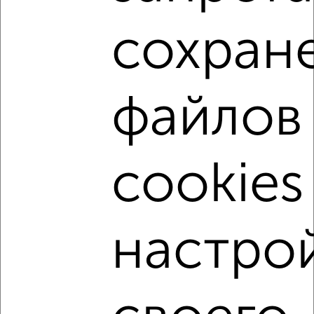
2
/2
сохран
1-к квартира, строящийся дом, 37м², 10/15 этаж
₽
₽
4 198 236
113 200
за м²
Левобережный район, Ростовская 18А
Агентство, 06.08.2026
файлов
1-к квартиры
Поиск по схожим параметрам:
cookies
Левобережный район
на улице Ростовская
не первый этаж
с балконом
с центральным отоплением
в строящихся домах
настро
в новостройках
в кирпичном доме
с раздельным санузлом
Цена до 5 000 000 руб.
площадью до 50 м²
С черновой отделкой