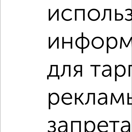
исполь
‹
›
2
/2
информ
1-к квартира, строящийся дом, 39м², 3/15 этаж
₽
₽
4 343 688
112 300
за м²
Левобережный район, Ростовская 18А
Агентство, 06.08.2026
для тар
VRPazl — конструктор виртуальных туров
реклам
‹
›
запрет