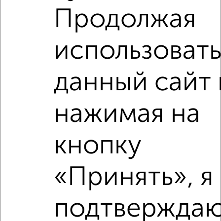
‹
›
Продолжая
использоват
2
/2
1-к квартира, вторичка, 36м², 2/15 этаж
₽
₽
4 689 715
130 600
за м²
данный сайт 
Левобережный район, ЖК Старый Машмет, Цимлянская 10Г
Агентство, 06.08.2026
нажимая на
кнопку
‹
›
«Принять», я
2
/2
подтверждаю
1-к квартира, строящийся дом, 39м², 14/15 этаж