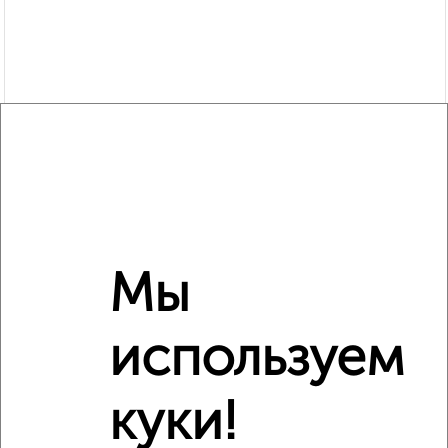
Мы
Рядом, с меньшей ценой
Недалеко от Цимлянская 10Г с ценой ниже
используем
куки!