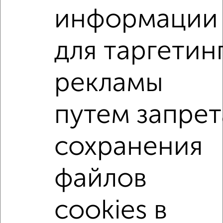
информации
2
/2
1-к квартира, строящийся дом, 39м², 11/15 этаж
₽
₽
для таргетин
4 343 688
112 300
за м²
Левобережный район, Ростовская 18А
Агентство, 06.08.2026
рекламы
1-к квартиры
путем запрет
Поиск по схожим параметрам:
Левобережный район
сохранения
жилой комплекс Старый Машмет
на улице Цимлянская
не первый этаж
файлов
не последний этаж
с балконом
c большой кухней
cookies в
с центральным отоплением
Вторичное жилье
в панельном доме
с раздельным санузлом