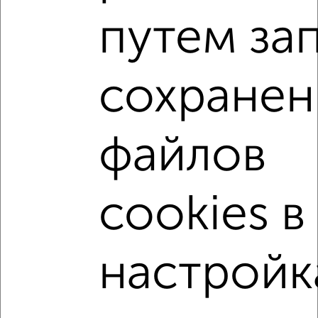
₽
₽
15 319 725
160 500
за м²
Ленинский район, Краснознамённая 72
путем за
Собственник, 29.07.2026
сохранен
3-к квартиры
Поиск по схожим параметрам:
Ленинский район
на улице Краснознамённая
файлов
не первый этаж
не последний этаж
с балконом
c большой кухней
с центральным отоплением
cookies в
в сданных домах
в новостройках
в панельном доме
с совмещенным санузлом
настройк
площадью до 100 м²
С чистовой отделкой
С бытовой техникой
С большой лоджией
В большом дворе
Большие квартиры