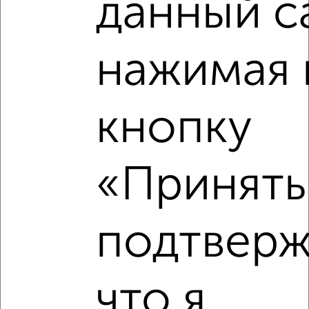
данный с
нажимая 
кнопку
Рядом, с меньшей ценой
«Принять»
Недалеко от Краснознамённая 72 с ценой ниже
подтверж
‹
›
что я