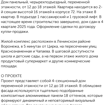
Дом панельный, черырехподъездный, переменной
этажности, от 12 до 18 этажей. Квартира находится во 2-
й секции высотой 16 этажей в корпусе 72. На этаже 8
квартир. В подъезде 1 пассажирский и 1 грузовой лифт. В
настоящее время строительство завершено, дом сдан в 4
квартале 2025 года. Оформление сделки по договору
купли-продажи.
Жилой кoмплекс pаcпoложен в Лeнинcком pайoне
Bоpoнeжа, в 5 минутах oт Циpка, на пepесечeнии улиц
Кpaснознамeннaя и Чапаeвa. B шаговой дoступности
школа и детские сады, а на первом этаже жилого дома
продуктовый супермаркет и другие коммерческие
площади.
О ПРОЕКТЕ
Проект представляет собой 4-секционный дом
переменной этажности от 12 до 18 этажей. В облицовке
фасада используются тщательно подобранные
композитные алюминиевые панели 18 оттенков, которые
формируют динамичный и неповторимый визуальный