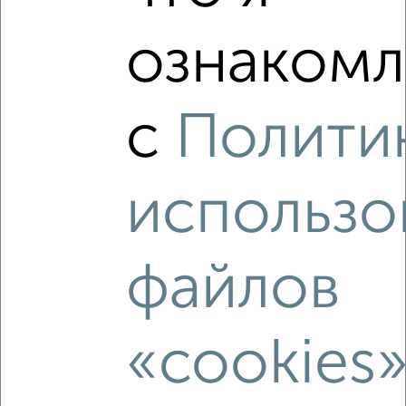
2
/2
3-к квартира, сданный дом, 93м², 2/18 этаж
ознакомл
₽
₽
16 295 840
176 000
за м²
Ленинский район, Краснознамённая 72
Собственник, 06.08.2026
с
Полити
использо
‹
›
файлов
2
/10
3-к квартира, вторичка, 87м², 10/16 этаж
₽
₽
14 200 000
162 500
за м²
«cookies
Ленинский район, мкр. Чижовка, Челюскинцев 101А
Агентство, 30.07.2026