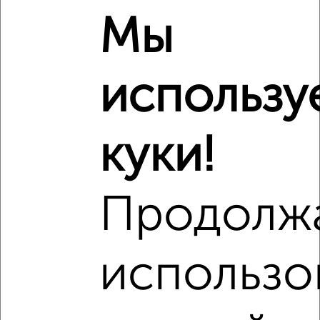
₽
16 560 575
Мы
₽
13 000 000
использу
Средняя цена район
Это предложение
Средняя цена по городу
куки!
Похожие предложения рядом
3‑комнатные квартиры недалеко от Краснознамённая 72
Продолж
использо