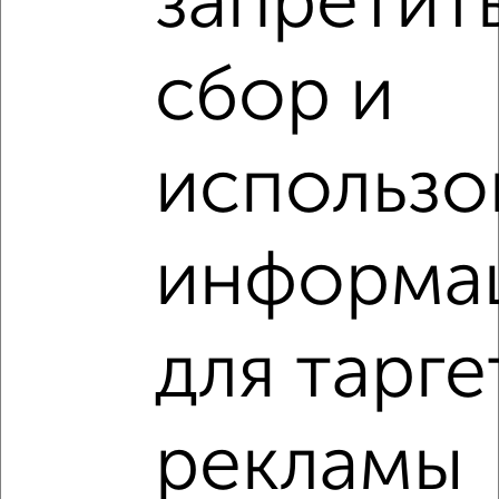
запретит
2
/2
3-к квартира, сданный дом, 93м², 3/18 этаж
сбор и
₽
₽
14 629 220
158 000
за м²
Ленинский район, Краснознамённая 72
Агентство, 29.07.2026
использо
VRPazl — конструктор виртуальных туров
информа
для тарге
‹
›
2
/10
рекламы
3-к квартира, сданный дом, 95м², 9/18 этаж