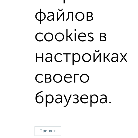
в сданных домах
в новостройках
файлов
в панельном доме
с раздельным санузлом
площадью до 100 м²
С чистовой отделкой
cookies в
С бытовой техникой
С большой лоджией
В большом дворе
Большие квартиры
настройках
Двухуровневые
своего
Однокомнатные
Двухкомнатные
Трехкомнатные
4‑комнатные
Квартиры студии
От застройщика
Без посредников
Вторичное жилье
браузера.
В новостройке
В строящемся доме
В новом доме
Контакты
Политика конфиденциальности
Пользовательское соглашение
Воронеж, улица Ломоносова 114/30
© 2015–2026
Сайт-доска объявлений недвижимости
О проекте
Принять
Реклама на портале
Новости
Статьи
Блог
Риэлторы
Агентства