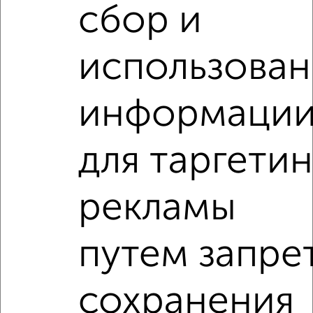
сбор и
‹
›
использова
2
/10
информаци
3-к квартира, вторичка, 87м², 10/16 этаж
₽
₽
14 200 000
162 500
за м²
Ленинский район, мкр. Чижовка, Челюскинцев 101А
для таргетин
Агентство, 30.07.2026
рекламы
3-к квартиры
Поиск по схожим параметрам:
путем запре
Ленинский район
на улице Краснознамённая
не первый этаж
не последний этаж
с балконом
сохранения
c большой кухней
с центральным отоплением