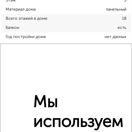
Этаж
3
Материал дома
панельный
Всего этажей в доме
18
Балкон
есть
Год постройки дома
нет данных
Ремонт
обычный
Вид жилья
сданный дом
Санузел
раздельный
Площадь кухни
20 м²
Отопление
центральное
Мы
Расположение, инфраструктура рядом
используем
Школы
Продукты
Аптеки
Дет. сады
Банкоматы
Торг. центры