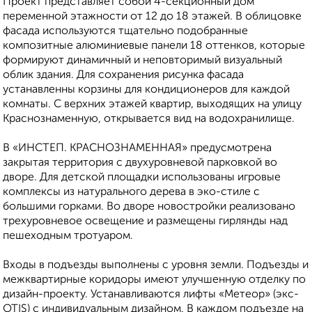
Проект представляет собой 4-секционный дом
переменной этажности от 12 до 18 этажей. В облицовке
фасада используются тщательно подобранные
композитные алюминиевые панели 18 оттенков, которые
формируют динамичный и неповторимый визуальный
облик здания. Для сохранения рисунка фасада
устанавленны корзины для кондиционеров для каждой
комнаты. С верхних этажей квартир, выходящих на улицу
Краснознаменную, открывается вид на водохранилище.
В «ИНСТЕП. КРАСНОЗНАМЕННАЯ» предусмотрена
закрытая территория с двухуровневой парковкой во
дворе. Для детской площадки использованы игровые
комплексы из натурального дерева в эко-стиле с
большими горками. Во дворе новостройки реализовано
трехуровневое освещение и размещены гирлянды над
пешеходным тротуаром.
Входы в подъезды выполнены с уровня земли. Подъезды и
межквартирные коридоры имеют улучшенную отделку по
дизайн-проекту. Устанавливаются лифты «Метеор» (экс-
OTIS) с индивидуальным дизайном. В каждом подъезде на