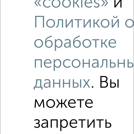
«cookies»
и
Политикой 
обработке
персональн
данных
. Вы
можете
Рядом, с меньшей ценой
Недалеко от Краснознамённая 72 с ценой ниже
запретить