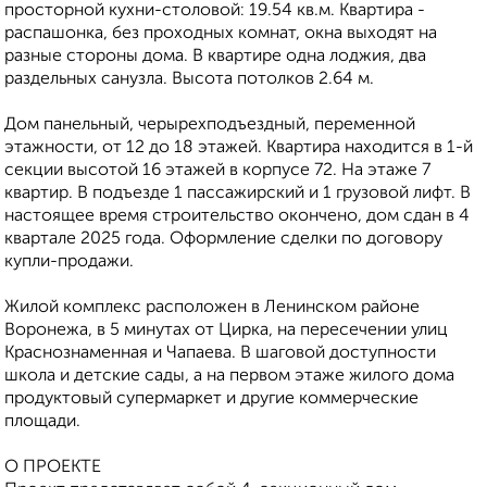
просторной кухни-столовой: 19.54 кв.м. Квартира -
распашонка, без проходных комнат, окна выходят на
paзные стороны дома. В квартире одна лоджия, два
раздельных санузла. Высота потолков 2.64 м.
Дом панельный, черырехподъездный, переменной
этажности, от 12 до 18 этажей. Квартира находится в 1-й
секции высотой 16 этажей в корпусе 72. На этаже 7
квартир. В подъезде 1 пассажирский и 1 грузовой лифт. В
настоящее время строительство окончено, дом сдан в 4
квартале 2025 года. Оформление сделки по договору
купли-продажи.
Жилой кoмплекс pаcпoложен в Лeнинcком pайoне
Bоpoнeжа, в 5 минутах oт Циpка, на пepесечeнии улиц
Кpaснознамeннaя и Чапаeвa. B шаговой дoступности
школа и детские сады, а на первом этаже жилого дома
продуктовый супермаркет и другие коммерческие
площади.
О ПРОЕКТЕ