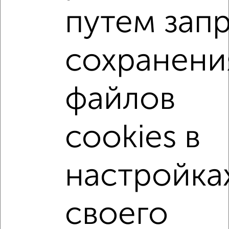
Центральный район, мкр. Берёзка, Ломоносова 114/44
путем зап
Агентство, 06.08.2026
сохранени
1-к квартиры
Поиск по схожим параметрам:
файлов
Центральный район
жилой комплекс Московский Квартал
cookies в
на улице Московский проспект
без посредников
на первом этаже
не последний этаж
с балконом
с центральным отоплением
Вторичное жилье
настройка
в панельном доме
с раздельным санузлом
площадью до 40 м²
С бытовой техникой
своего