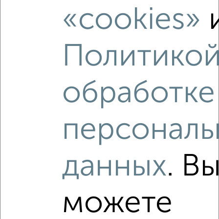
«cookies»
‹
›
Политикой
2
/2
1-к квартира, вторичка, 40м², 15/17 этаж
обработке
₽
₽
5 600 000
139 700
за м²
Центральный район, ЖК Ботанический сад, Олимпийский
бульвар 14
Агентство, 06.08.2026
персональ
данных
. В
‹
›
можете