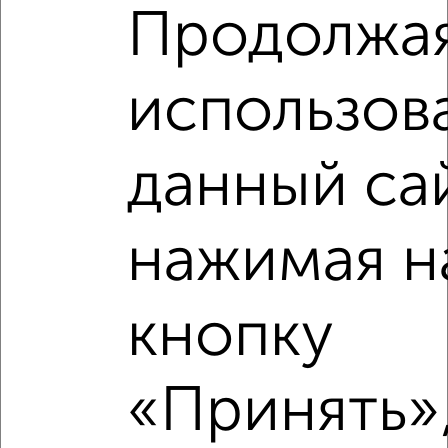
Продолжа
использов
Рядом, с меньшей ценой
данный са
Недалеко от Московский проспект 120 с ценой ниже
нажимая н
‹
›
кнопку
2
/2
«Принять»,
1-к квартира, вторичка, 36м², 4/17 этаж
₽
₽
5 850 000
160 800
за м²