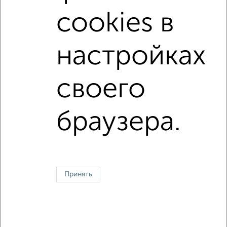
не последний этаж
с балконом
cookies в
с центральным отоплением
в строящихся домах
в новостройках
в панельном доме
настройках
с раздельным санузлом
площадью до 40 м²
своего
Однокомнатные
Двухкомнатные
Трехкомнатные
4‑комнатные
Квартиры студии
От застройщика
Без посредников
Вторичное жилье
браузера.
В новостройке
В строящемся доме
В новом доме
Контакты
Политика конфиденциальности
Пользовательское соглашение
Воронеж, улица Ломоносова 114/30
© 2015–2026
Сайт-доска объявлений недвижимости
О проекте
Принять
Реклама на портале
Новости
Статьи
Блог
Риэлторы
Агентства
Застройщики
Ипотечный калькулятор
Консультации по недвижимости
Разместить объявление
Скачать приложение
Соцсети (vk.com | t.me | dzen.ru)