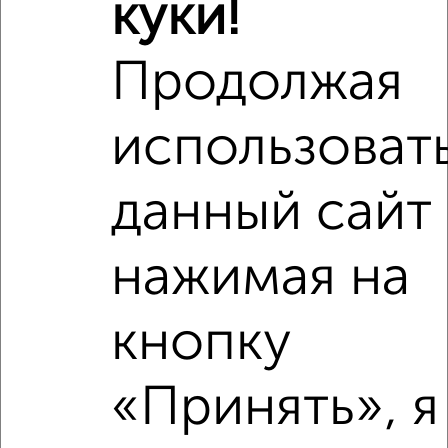
куки!
‹
›
Продолжая
использоват
2
/2
Студия квартира, вторичка, 28м², 2/13 этаж
₽
₽
4 326 000
154 500
за м²
данный сайт
Железнодорожный район, ЖК Ритм, бульвар Содружества 6
Агентство, 06.08.2026
нажимая на
кнопку
‹
›
«Принять», я
2
/2