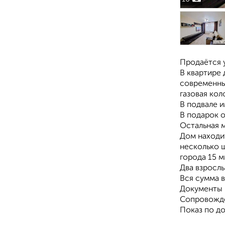
Продаётся 
В квартире 
современный
газовая кол
В подвале и
В подарок о
Остальная 
Дом находит
несколько ш
города 15 м
Два взросл
Вся сумма в
Документы 
Сопровожде
Показ по д