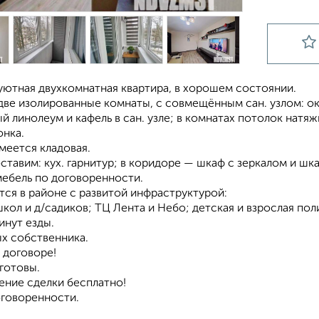
уютная двухкомнатная квартира, в хорошем состоянии.
две изолированные комнаты, с совмещённым сан. узлом: ок
 линолеум и кафель в сан. узле; в комнатах потолок натяжн
онка.
меется кладовая.
ставим: кух. гарнитур; в коридоре — шкаф с зеркалом и шк
мебель по договоренности.
ся в районе c развитой инфраструктурой:
кол и д/садиков; ТЦ Лента и Небо; детская и взрослая пол
инут езды.
ых собственника.
 договоре!
готовы.
ние сделки бесплатно!
оговоренности.