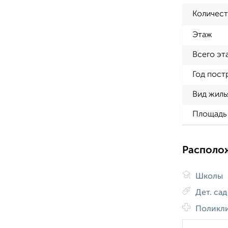
Количест
Этаж
Всего эт
Год пост
Вид жиль
Площадь 
Располо
Школы
Дет. са
Поликл