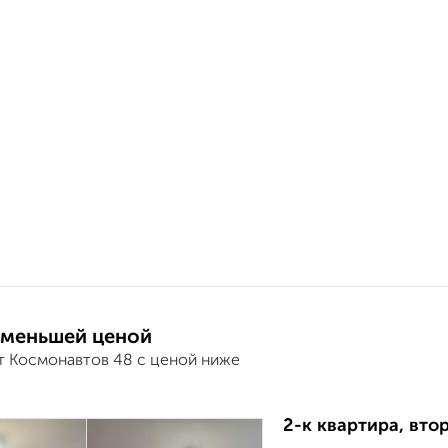
 меньшей ценой
т Космонавтов 48 с ценой ниже
2-к квартира, втор