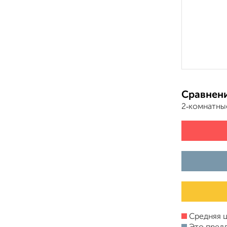
Сравнени
2‑комнатны
Средняя ц