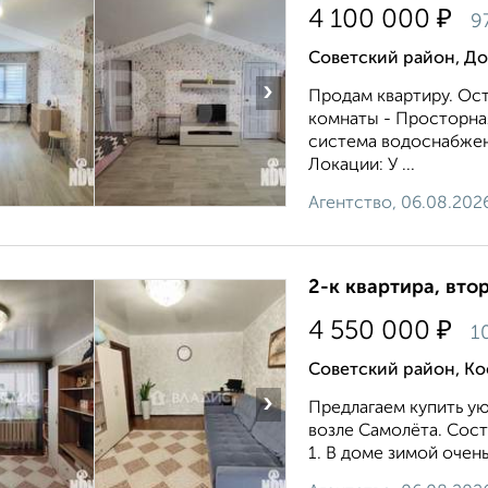
₽
4 100 000
9
Советский район, Д
›
Продам квартиру. Ос
комнаты - Просторная
система водоснабжен
Локации: У ...
Агентство, 06.08.202
2-к квартира, втор
₽
4 550 000
1
Советский район, Ко
›
Предлагаем купить у
возле Самолёта. Сост
1. В доме зимой очень