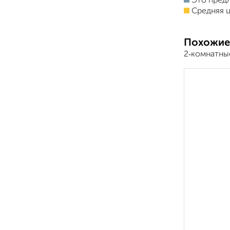
Это пред
Средняя ц
Похожие
2‑комнатны