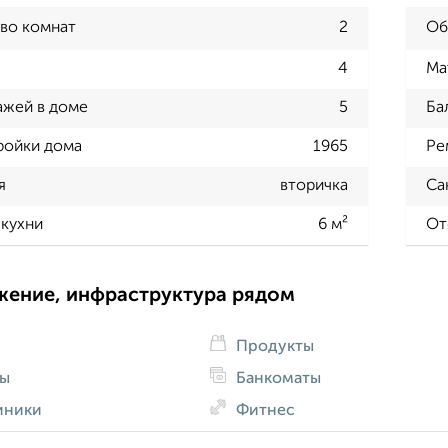
во комнат
2
Об
4
Ма
ажей в доме
5
Ба
ройки дома
1965
Ре
я
вторичка
Са
кухни
6 м²
От
жение, инфраструктура рядом
Продукты
ды
Банкоматы
иники
Фитнес