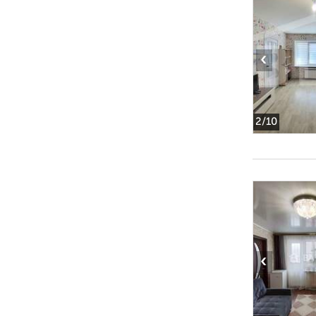
‹
2
/10
‹