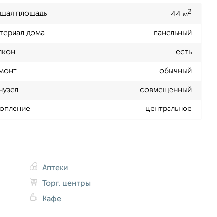
2
щая площадь
44 м
териал дома
панельный
лкон
есть
монт
обычный
нузел
совмещенный
опление
центральное
Аптеки
Торг. центры
Кафе