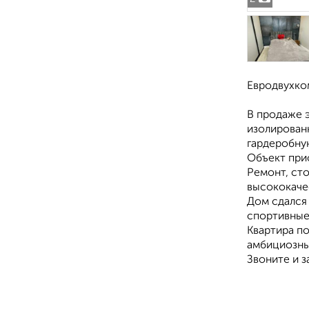
Евродвухко
В продаже 
изолирован
гардеробну
Объект при
Ремонт, ст
высококаче
Дом сдался 
спортивные 
Квартира по
амбициозны
Звоните и 