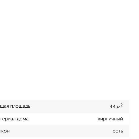
2
щая площадь
44 м
териал дома
кирпичный
лкон
есть