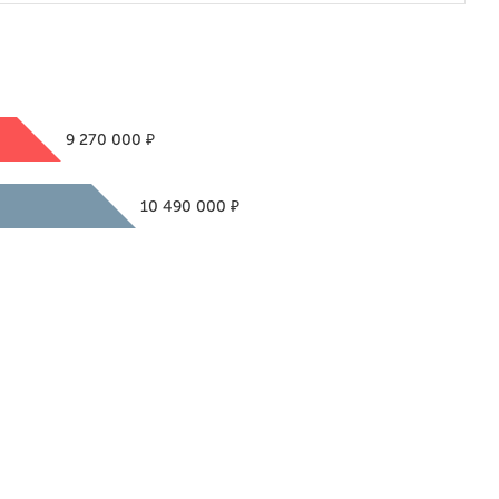
₽
9 270 000
₽
10 490 000