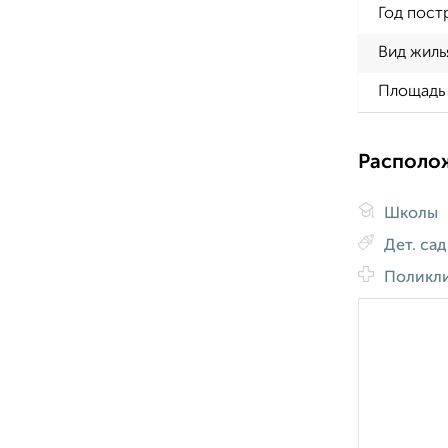
Год пост
Вид жиль
Площадь 
Располо
Школы
Дет. са
Поликл