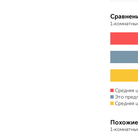
Сравнени
1‑комнатны
Средняя ц
Это пред
Средняя ц
Похожие
1‑комнатны