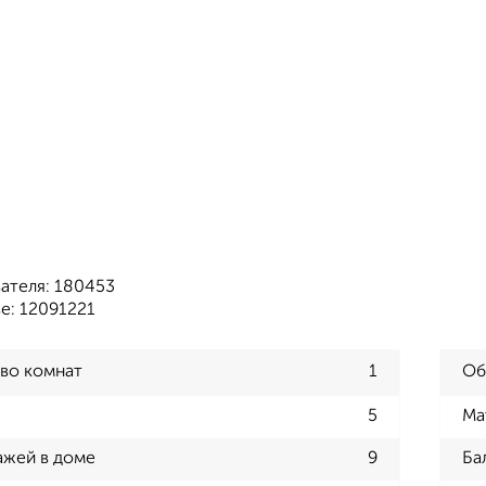
ателя: 180453
е: 12091221
во комнат
1
Об
5
Ма
ажей в доме
9
Ба