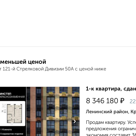
 меньшей ценой
т 121-й Стрелковой Дивизии 50А с ценой ниже
1-к квартира, сда
₽
8 346 180
22
Ленинский район, К
›
Продам квартиру. Усп
предложения ограниче
экономия составит 36