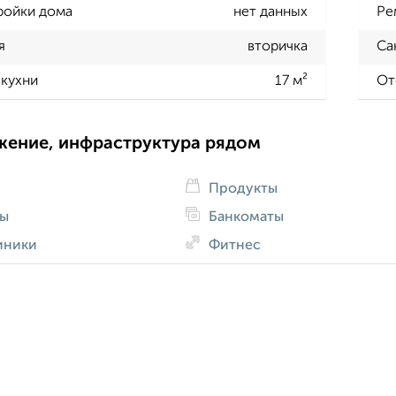
ройки дома
нет данных
Ре
я
вторичка
Са
кухни
17 м²
От
жение, инфраструктура рядом
Продукты
ды
Банкоматы
иники
Фитнес