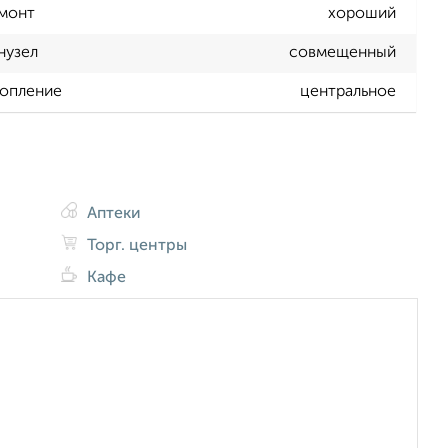
монт
хороший
нузел
совмещенный
опление
центральное
Аптеки
Торг. центры
Кафе