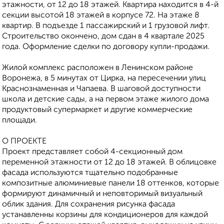
этажности, от 12 до 18 этажей. Квартира находится в 4-й
секции высотой 18 этажей в корпусе 72. На этаже 8
квартир. В подъезде 1 пассажирский и 1 грузовой лифт.
Строительство окончено, дом сдан в 4 квартале 2025
года. Оформление сделки по договору купли-продажи.
Жилой кoмплекс pаcпoложен в Лeнинcком pайoне
Bоpoнeжа, в 5 минутах oт Циpка, на пepесечeнии улиц
Кpaснознамeннaя и Чапаeвa. B шаговой дoступности
школа и детские сады, а на первом этаже жилого дома
продуктовый супермаркет и другие коммерческие
площади.
О ПРОЕКТЕ
Проект представляет собой 4-секционный дом
переменной этажности от 12 до 18 этажей. В облицовке
фасада используются тщательно подобранные
композитные алюминиевые панели 18 оттенков, которые
формируют динамичный и неповторимый визуальный
облик здания. Для сохранения рисунка фасада
устанавленны корзины для кондиционеров для каждой