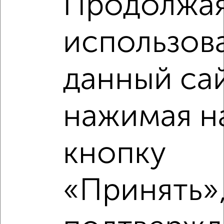
Продолжа
использов
Рядом, с меньшей ценой
данный сай
Недалеко от Олимпийский бульвар 12 с ценой ниже
нажимая н
кнопку
‹
›
2
/2
«Принять»,
1-к квартира, вторичка, 43м², 6/10 этаж
₽
₽
5 120 000
119 400
за м²
Центральный район, ЖК Московский Квартал, Шишкова