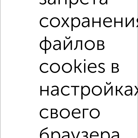
сохранени
1-к квартиры
Поиск по схожим параметрам:
Центральный район
файлов
жилой комплекс Ботанический сад
на улице Олимпийский бульвар
не первый этаж
cookies в
не последний этаж
с балконом
c большой кухней
с центральным отоплением
Вторичное жилье
настройка
в панельном доме
с раздельным санузлом
площадью до 50 м²
своего
Однокомнатные
Двухкомнатные
Трехкомнатные
4‑комнатные
браузера.
Квартиры студии
От застройщика
Без посредников
Вторичное жилье