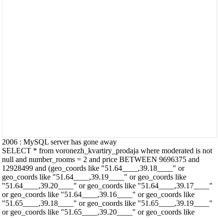
2006 : MySQL server has gone away
SELECT * from voronezh_kvartiry_prodaja where moderated is not
null and number_rooms = 2 and price BETWEEN 9696375 and
12928499 and (geo_coords like "51.64____,39.18____" or
geo_coords like "51.64____,39.19____" or geo_coords like
"51.64____,39.20____" or geo_coords like "51.64____,39.17____"
or geo_coords like "51.64____,39.16____" or geo_coords like
"51.65____,39.18____" or geo_coords like "51.65____,39.19____"
or geo_coords like "51.65____,39.20____" or geo_coords like