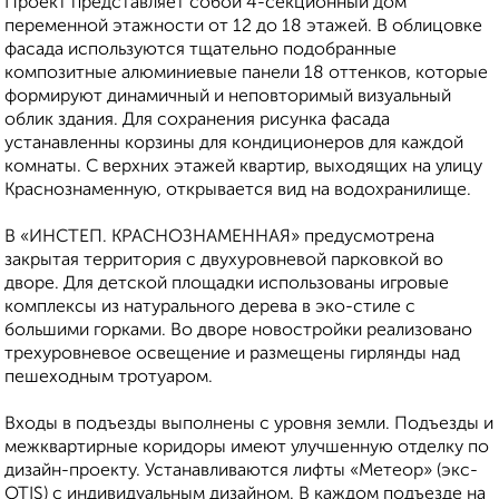
Проект представляет собой 4-секционный дом
переменной этажности от 12 до 18 этажей. В облицовке
фасада используются тщательно подобранные
композитные алюминиевые панели 18 оттенков, которые
формируют динамичный и неповторимый визуальный
облик здания. Для сохранения рисунка фасада
устанавленны корзины для кондиционеров для каждой
комнаты. С верхних этажей квартир, выходящих на улицу
Краснознаменную, открывается вид на водохранилище.
В «ИНСТЕП. КРАСНОЗНАМЕННАЯ» предусмотрена
закрытая территория с двухуровневой парковкой во
дворе. Для детской площадки использованы игровые
комплексы из натурального дерева в эко-стиле с
большими горками. Во дворе новостройки реализовано
трехуровневое освещение и размещены гирлянды над
пешеходным тротуаром.
Входы в подъезды выполнены с уровня земли. Подъезды и
межквартирные коридоры имеют улучшенную отделку по
дизайн-проекту. Устанавливаются лифты «Метеор» (экс-
OTIS) с индивидуальным дизайном. В каждом подъезде на