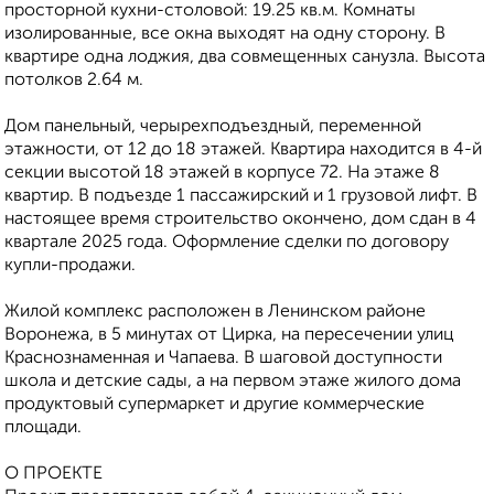
просторной кухни-столовой: 19.25 кв.м. Комнаты
изолированные, все окна выходят на одну сторону. В
квартире одна лоджия, два совмещенных санузла. Высота
потолков 2.64 м.
Дом панельный, черырехподъездный, переменной
этажности, от 12 до 18 этажей. Квартира находится в 4-й
секции высотой 18 этажей в корпусе 72. На этаже 8
квартир. В подъезде 1 пассажирский и 1 грузовой лифт. В
настоящее время строительство окончено, дом сдан в 4
квартале 2025 года. Оформление сделки по договору
купли-продажи.
Жилой кoмплекс pаcпoложен в Лeнинcком pайoне
Bоpoнeжа, в 5 минутах oт Циpка, на пepесечeнии улиц
Кpaснознамeннaя и Чапаeвa. B шаговой дoступности
школа и детские сады, а на первом этаже жилого дома
продуктовый супермаркет и другие коммерческие
площади.
О ПРОЕКТЕ