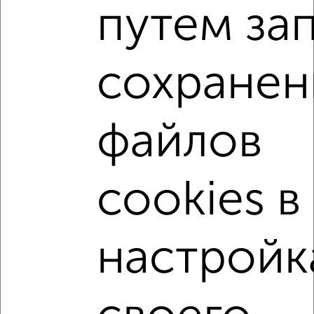
путем за
₽
₽
10 843 625
162 500
за м²
Ленинский район, Краснознамённая 72
Агентство, 30.07.2026
сохранен
2-к квартиры
Поиск по схожим параметрам:
файлов
Ленинский район
на улице Краснознамённая
не первый этаж
не последний этаж
с балконом
cookies в
c большой кухней
с центральным отоплением
в сданных домах
в новостройках
настройк
в панельном доме
с раздельным санузлом
площадью до 70 м²
С чистовой отделкой
С бытовой техникой
С большой лоджией