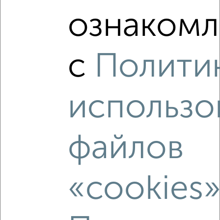
2
/2
ознакомл
2-к квартира, сданный дом, 67м², 6/18 этаж
₽
₽
10 910 355
163 500
за м²
Ленинский район, Краснознамённая 72
с
Полити
Агентство, 06.08.2026
использо
‹
›
файлов
2
/2
2-к квартира, вторичка, 66м², 25/25 этаж
«cookies
₽
₽
10 939 500
165 000
за м²
Ленинский район, мкр. Чижовка, ЖК Высота,
Краснознамённая 57/5
Агентство, 06.08.2026