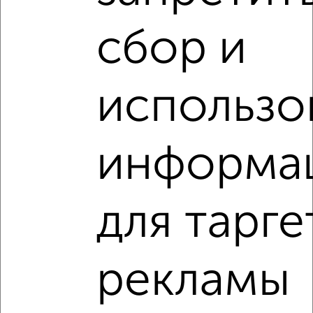
сбор и
2
/2
2-к квартира, сданный дом, 67м², 5/18 этаж
₽
₽
10 910 355
163 500
за м²
Ленинский район, Краснознамённая 72
использо
Агентство, 06.08.2026
VRPazl — конструктор виртуальных туров
информа
для тарге
‹
›
рекламы
2
/10
2-к квартира, сданный дом, 67м², 8/18 этаж