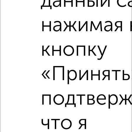
данный с
нажимая 
кнопку
Рядом, с меньшей ценой
«Принять»
Недалеко от Краснознамённая 72 с ценой ниже
подтверж
‹
›
что я