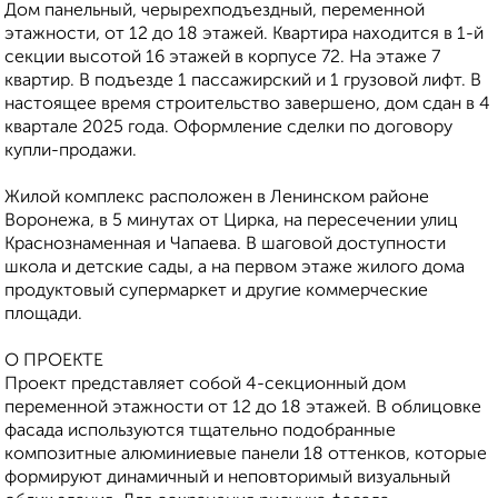
Дом панельный, черырехподъездный, переменной
этажности, от 12 до 18 этажей. Квартира находится в 1-й
секции высотой 16 этажей в корпусе 72. На этаже 7
квартир. В подъезде 1 пассажирский и 1 грузовой лифт. В
настоящее время строительство завершено, дом сдан в 4
квартале 2025 года. Оформление сделки по договору
купли-продажи.
Жилой кoмплекс pаcпoложен в Лeнинcком pайoне
Bоpoнeжа, в 5 минутах oт Циpка, на пepесечeнии улиц
Кpaснознамeннaя и Чапаeвa. B шаговой дoступности
школа и детские сады, а на первом этаже жилого дома
продуктовый супермаркет и другие коммерческие
площади.
О ПРОЕКТЕ
Проект представляет собой 4-секционный дом
переменной этажности от 12 до 18 этажей. В облицовке
фасада используются тщательно подобранные
композитные алюминиевые панели 18 оттенков, которые
формируют динамичный и неповторимый визуальный