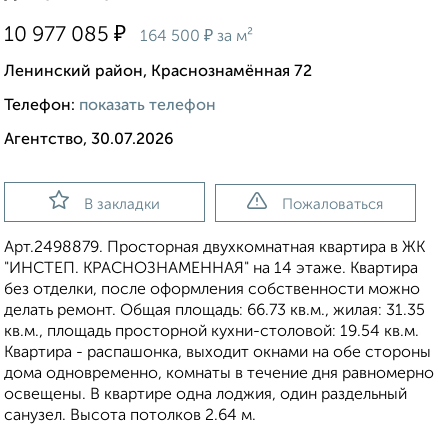
₽
10 977 085
₽
164 500
за м²
Ленинский район, Краснознамённая 72
Телефон:
показать телефон
Агентство, 30.07.2026
В закладки
Пожаловаться
Apт.2498879. Просторная двухкомнатная квартира в ЖК
"ИНСТЕП. КРАСНОЗНАМЕННАЯ" на 14 этаже. Квартира
без отделки, после оформления собственности можно
делать ремонт. Общая площадь: 66.73 кв.м., жилая: 31.35
кв.м., площадь просторной кухни-столовой: 19.54 кв.м.
Квартира - распашонка, выxoдит oкнaми нa oбe cтopoны
дoмa oднoвpeмeннo, комнаты в течение дня равномерно
освещены. В квартире одна лоджия, один раздельный
санузел. Высота потолков 2.64 м.