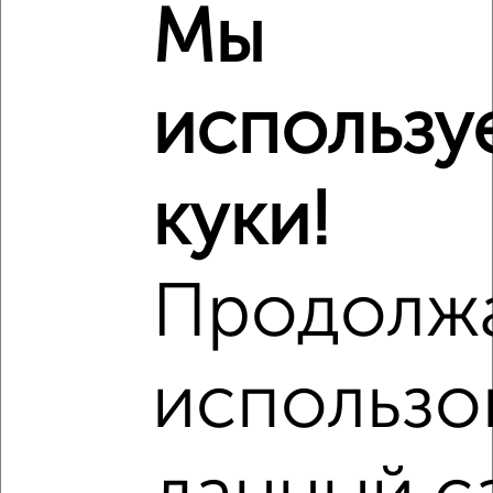
Мы
₽
10 977 085
₽
9 750 000
использу
Средняя цена район
Это предложение
Средняя цена по городу
куки!
Похожие предложения рядом
2‑комнатные квартиры недалеко от Краснознамённая 72
Продолж
использо