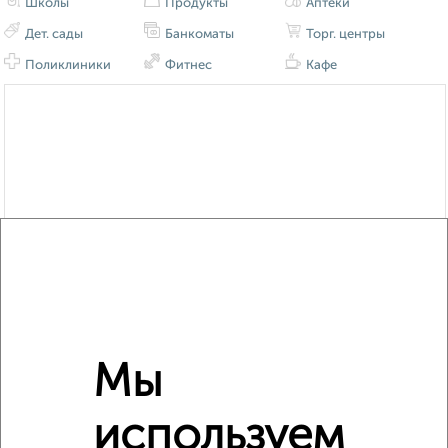
Школы
Продукты
Аптеки
Дет. сады
Банкоматы
Торг. центры
Поликлиники
Фитнес
Кафе
Мы
используем