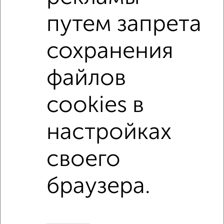
не последний этаж
с балконом
c большой кухней
путем запрета
с центральным отоплением
Вторичное жилье
сохранения
в панельном доме
с раздельным санузлом
площадью до 100 м²
С чистовой отделкой
файлов
С большой лоджией
В большом дворе
cookies в
Большие квартиры
настройках
Однокомнатные
Двухкомнатные
Трехкомнатные
4‑комнатные
своего
Квартиры студии
От застройщика
Без посредников
Вторичное жилье
В новостройке
В строящемся доме
В новом доме
браузера.
Контакты
Политика конфиденциальности
Пользовательское соглашение
Воронеж, улица Ломоносова 114/30
© 2015–2026
Сайт-доска объявлений недвижимости
О проекте