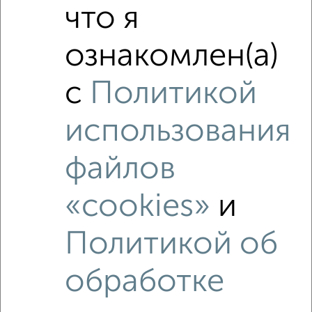
что я
ознакомлен(а)
с
Политикой
использования
файлов
«cookies»
и
Политикой об
Рядом, с меньшей ценой
обработке
Недалеко от Переверткина 1/8 с ценой ниже