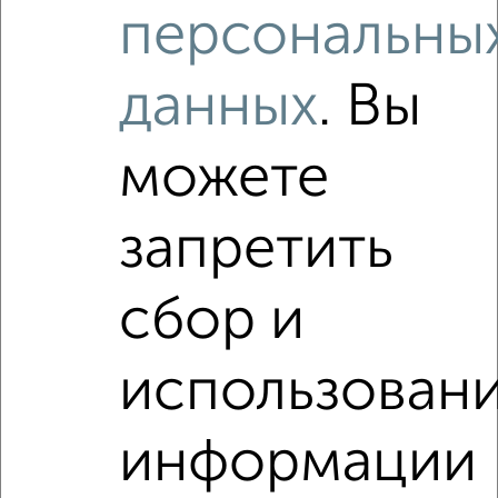
3‑комнатные квартиры недалеко от Гаршина 25к4
персональны
данных
. Вы
можете
запретить
сбор и
использован
информации
Рядом, с меньшей ценой