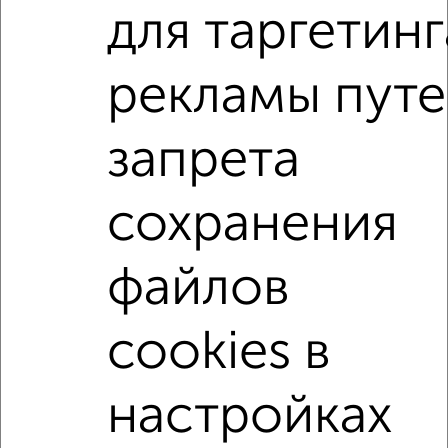
Недалеко от Гаршина 25к4 с ценой ниже
для таргетинг
рекламы пут
3-к квартиры
Поиск по схожим параметрам:
запрета
Железнодорожный район
жилой комплекс Придача
на улице Гаршина
не первый этаж
сохранения
не последний этаж
с балконом
с центральным отоплением
Вторичное жилье
файлов
в панельном доме
с раздельным санузлом
cookies в
площадью до 70 м²
С чистовой отделкой
В ипотеку
С паркингом
В большом дворе
настройках
В экологически чистом районе