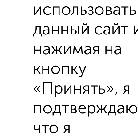
Расположение, инфраструктура рядом
использовать
Школы
Продукты
Аптеки
данный сайт 
Дет. сады
Банкоматы
Торг. центры
Поликлиники
Фитнес
Кафе
нажимая на
кнопку
«Принять», я
подтверждаю
что я