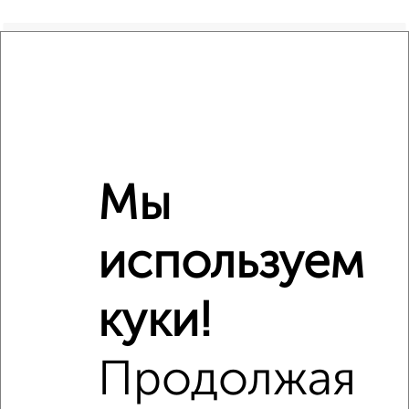
Количество комнат
3
2
Общая площадь
66 м
Этаж
2
Материал дома
панельный
Всего этажей в доме
21
Балкон
есть
Мы
Год постройки дома
нет данных
Ремонт
обычный
используем
Вид жилья
вторичка
Санузел
раздельный
куки!
Площадь кухни
нет данных
Отопление
центральное
Продолжая