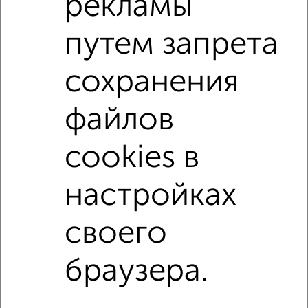
рекламы
Коминтерновский район
на улице Антонова-Овсеенко
путем запрета
не первый этаж
не последний этаж
с балконом
с центральным отоплением
Вторичное жилье
сохранения
в монолитном доме
с раздельным санузлом
файлов
Цена до 3 500 000 руб.
площадью до 30 м²
С чистовой отделкой
В ипотеку
cookies в
В экологически чистом районе
настройках
Однокомнатные
Двухкомнатные
Трехкомнатные
4‑комнатные
своего
Квартиры студии
От застройщика
Без посредников
Вторичное жилье
В новостройке
В строящемся доме
В новом доме
браузера.
Контакты
Политика конфиденциальности
Пользовательское соглашение
Воронеж, улица Ломоносова 114/30