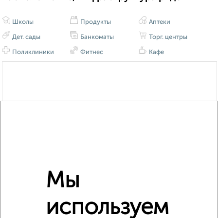
Школы
Продукты
Аптеки
Дет. сады
Банкоматы
Торг. центры
Поликлиники
Фитнес
Кафе
Мы
используем