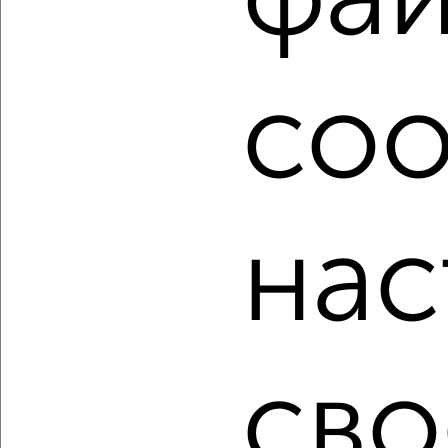
фа
фильтров и сортировкой по параметрам, вы можете
подобрать для покупки квартиру, через агентство
недвижимости, с раздельным санузлом в Воронеже.
Найденные предложения: 6526 объявлений, можно
coo
посмотреть в виде списка или на карте, с описанием,
расположением, ценой и другими подробностями.
Подберите подходящую недвижимость из предложений
от собственников, риэлторов, застройщиков и агенств
недвижимости, связаться с ними можно по телефону или
написать сообщение в любом удобном для вас
нас
мессенджере, это безопасно и бесплатно.
Для покупки квартиры доступна ипотека от крупнейших
банков России: СберБанк, ВТБ, Альфа-Банк,
Россельхозбанк, Совкомбанк, Т-Банк, Росбанк, Почта
Банк на сумму от 400 000 до 120 000 000 рублей сроком
до 30 лет.
сво
Сайт работает во многих городах России.