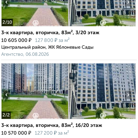
‹
›
2
/10
3-к квартира, вторичка, 83м², 3/20 этаж
₽
₽
10 605 000
127 800
за м²
Центральный район, ЖК Яблоневые Сады
Агентство, 06.08.2026
‹
›
2
/2
3-к квартира, вторичка, 83м², 16/20 этаж
₽
₽
10 570 000
127 200
за м²