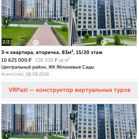
‹
›
2
/2
3-к квартира, вторичка, 83м², 15/20 этаж
₽
₽
10 625 000
128 100
за м²
Центральный район, ЖК Яблоневые Сады
Агентство, 06.08.2026
VRPazl — конструктор виртуальных туров
‹
›