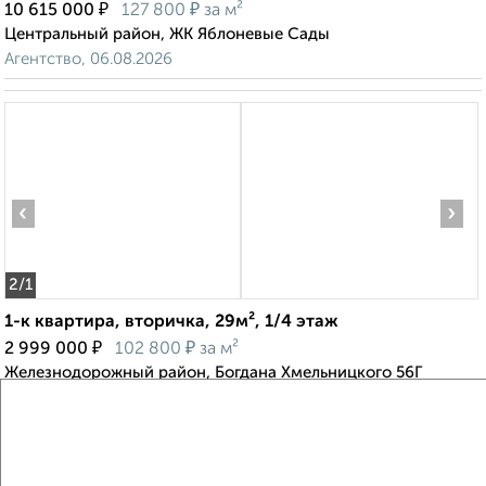
₽
₽
10 615 000
127 800
за м²
Центральный район, ЖК Яблоневые Сады
Агентство, 06.08.2026
‹
›
2
/1
1-к квартира, вторичка, 29м², 1/4 этаж
₽
₽
2 999 000
102 800
за м²
Железнодорожный район, Богдана Хмельницкого 56Г
Агентство, 06.08.2026
Создайте виртуальный тур по вашему
пространству с VRPazl