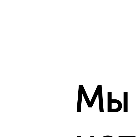
‹
›
2
/2
2-к квартира, вторичка, 48м², 8/9 этаж
₽
₽
4 399 000
92 700
за м²
Мы
Ленинский район, Матросова 127
Агентство, 06.08.2026
‹
›