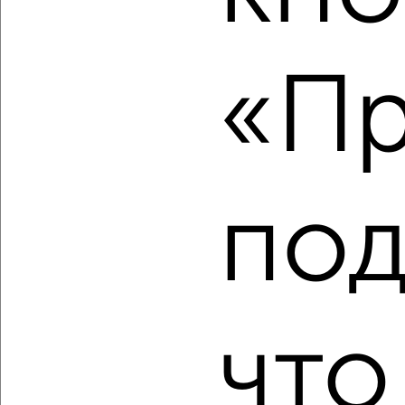
‹
›
«Пр
2
/2
2-к квартира, вторичка, 75м², 10/17 этаж
₽
₽
8 300 000
111 000
за м²
Коминтерновский район, бульвар Победы 50Б
Агентство, 06.08.2026
под
‹
›
что
2
/2
2-к квартира, строящийся дом, 71м², 12/17 этаж
₽
₽
8 832 161
124 700
за м²