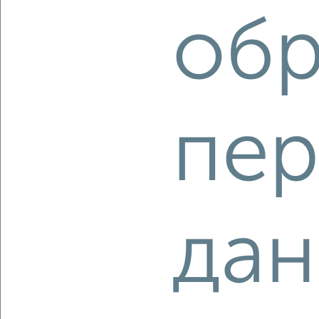
2-к квартира, вторичка, 31м², 5/5 этаж
обр
₽
₽
4 100 000
132 300
за м²
Центральный район, 25 Октября 39
Агентство, 06.08.2026
пер
‹
›
2
/10
дан
1-к квартира, вторичка, 19м², 1/5 этаж
₽
₽
1 690 000
87 200
за м²
Советский район, мкр. Магадан, Юлюса Янониса 10/1
Агентство, 06.08.2026