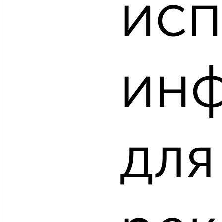
исп
2-к квартира, вторичка, 45м², 2/9 этаж
₽
₽
3 850 000
85 600
за м²
Коминтерновский район, Хользунова 84
Агентство, 06.08.2026
ин
‹
›
для
2
/2
1-к квартира, вторичка, 32м², 1/10 этаж
₽
₽
3 550 000
110 000
за м²
Советский район, мкр. Новый Бомбей, 9 Января 231Е
Агентство, 06.08.2026