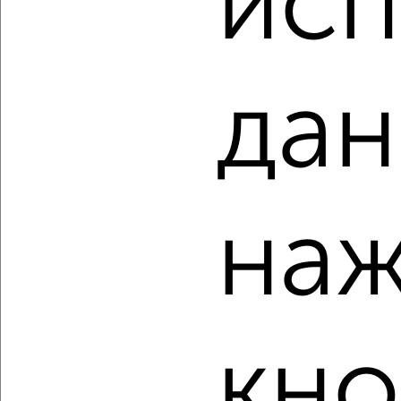
исп
10В/2
Агентство, 06.08.2026
дан
‹
›
2
/10
наж
3-к квартира, вторичка, 60м², 10/10 этаж
₽
₽
4 500 000
75 000
за м²
Левобережный район, мкр. БАМ, Ростовская 73
Агентство, 06.08.2026
кно