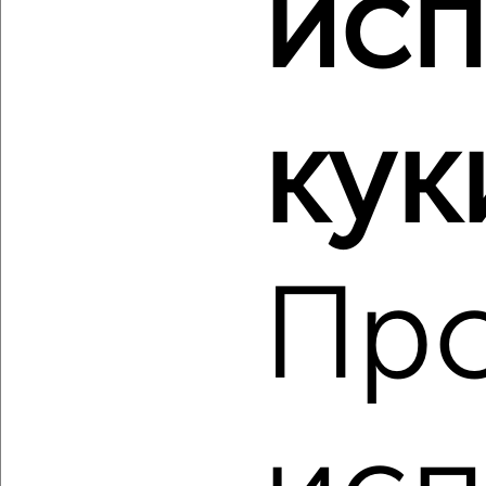
исп
2
/10
2-к квартира, вторичка, 55м², 9/10 этаж
₽
₽
6 500 000
118 200
за м²
кук
Советский район, мкр. Михеевка, Генерала Перхоровича 10
Агентство, 06.08.2026
Пр
‹
›
2
/2
2-к квартира, вторичка, 51м², 6/15 этаж
₽
₽
6 918 500
137 000
за м²
Левобережный район, ЖК Старый Машмет, Цимлянская