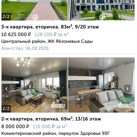
2
/2
3-к квартира, вторичка, 83м², 9/20 этаж
₽
₽
10 625 000
128 100
за м²
Центральный район, ЖК Яблоневые Сады
Агентство, 06.08.2026
‹
›
2
/2
2-к квартира, вторичка, 69м², 13/16 этаж
₽
₽
8 000 000
116 000
за м²
Коминтерновский район, переулок Здоровья 90Г