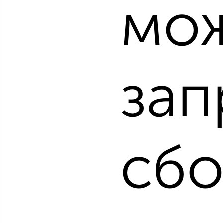
мо
‹
›
2
/2
зап
1-к квартира, вторичка, 33м², 1/9 этаж
₽
₽
3 530 000
108 700
за м²
Советский район, мкр. Магадан, Писателя Маршака 21
Агентство, 06.08.2026
сбо
‹
›
2
/10