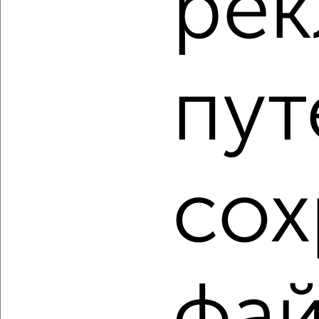
ре
‹
›
пут
2
/2
3-к квартира, вторичка, 60м², 5/5 этаж
₽
₽
5 000 000
83 400
за м²
Левобережный район, Ленинский проспект 57
Агентство, 06.08.2026
сох
1 / 109
2
Как купить квартиру, через агентство недвижимости, с
раздельным санузлом в Воронеже на сайте Воронеж-
недвижимость?
Используя удобную форму поиска с множеством