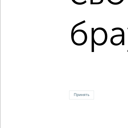
Сколько стоит купить квартиру в Воронеже?
Цена недвижимости: мин. от
1690000
руб. до макс.
10640000
руб.
бра
Средняя цена:
7582628
руб.
Цена за м2: от
88947
руб. до
128192
руб.
Средняя цена за м2:
120359
руб.
Площадь: от
19
м2 до
83
м2
Средняя площадь:
63
м2
Однокомнатные
Двухкомнатные
Трехкомнатные
4‑комнатные
Квартиры студии
От застройщика
Без посредников
Вторичное жилье
Принять
В новостройке
В строящемся доме
В новом доме
Контакты
Политика конфиденциальности
Пользовательское соглашение
Воронеж, улица Ломоносова 114/30