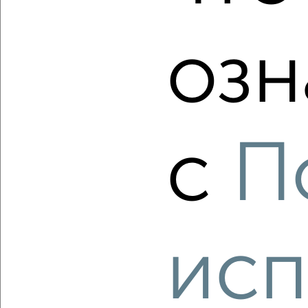
Левобережный район, ЖК Алые Паруса, Нижняя 30
Агентство, 06.08.2026
озн
‹
›
с
П
2
/2
2-к квартира, вторичка, 56м², 5/18 этаж
₽
₽
8 205 200
146 000
за м²
Коминтерновский район, ЖК Ипподром, Московский
проспект 66
исп
Агентство, 06.08.2026