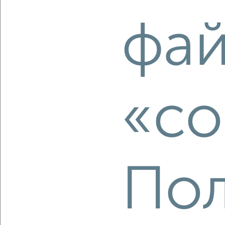
‹
›
фа
2
/10
2-к квартира, вторичка, 44м², 1/5 этаж
₽
₽
3 500 000
80 100
за м²
«co
Левобережный район, ЖК Придача, Старых Большевиков
100
Агентство, 06.08.2026
Пол
‹
›
2
/2