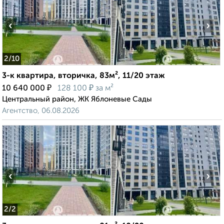
‹
›
2
/10
3-к квартира, вторичка, 83м², 11/20 этаж
₽
₽
10 640 000
128 100
за м²
Центральный район, ЖК Яблоневые Сады
Агентство, 06.08.2026
‹
›
2
/2