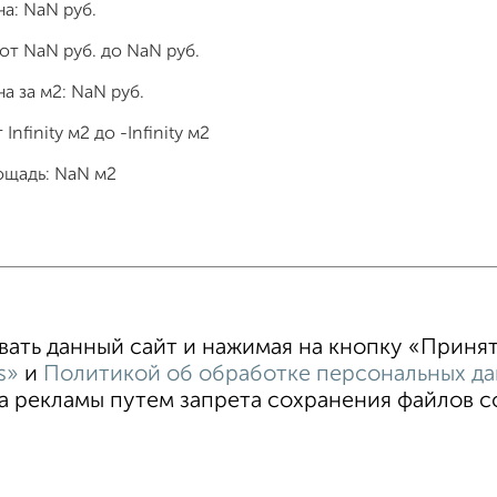
на:
NaN
руб.
 от
NaN
руб. до
NaN
руб.
а за м2:
NaN
руб.
т
Infinity
м2 до
-Infinity
м2
ощадь:
NaN
м2
тные
4‑комнатные
Квартиры студии
От застройщи
В новостройке
В строящемся доме
В новом доме
ть данный сайт и нажимая на кнопку «Принять
s»
и
Политикой об обработке персональных д
 рекламы путем запрета сохранения файлов coo
тельское соглашение
Воронеж, улица Ломоносова 114/30
ти
Статьи
Блог
Риэлторы
Агентства
стить объявление
Скачать приложение
Соцсети (vk.com | t