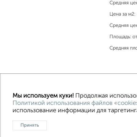
Средняя це
Цена за м2:
Средняя цен
Площадь: о
Средняя пл
Однокомнатные
Двухкомнатные
Трехкомна
Мы используем куки!
Продолжая использова
Политикой использования файлов «cookie
использование информации для таргетинга
Контакты
Политика конфиденциальности
Пользова
О проекте
Реклама на портале
Новос
Принять
Консультации по недвижимости
Разме