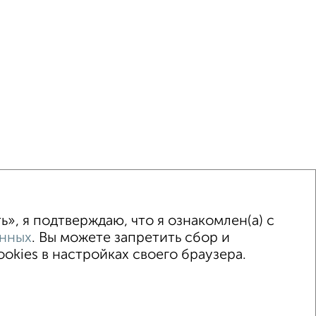
ка
Без посредников
Вторичное жилье
», я подтверждаю, что я ознакомлен(а) с
анных
. Вы можете запретить сбор и
kies в настройках своего браузера.
© 2015–2026
Сайт-доска объявлений недвижимости
Застройщики
Ипотечный калькулятор
.me | dzen.ru)