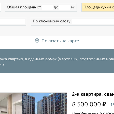
×
Общая площадь от
до
м²
Площадь кухни 
По ключевому слову:
Показать на карте
жа квартир, в сданных домах (в готовых, построенных ново
же
2-к квартира, сда
₽
8 500 000
1
Левобережный район,