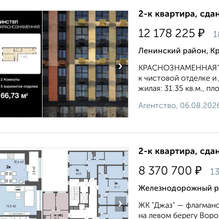
2-к квартира, сда
₽
12 178 225
1
Ленинский район, К
›
КРАСНОЗНАМЕННАЯ" на
к чистовой отделке и
жилая: 31.35 кв.м., п
Агентство, 06.08.202
2-к квартира, сда
₽
8 370 700
13
Железнодорожный ра
›
ЖК "Джаз" — флагманс
на левом берегу Вор