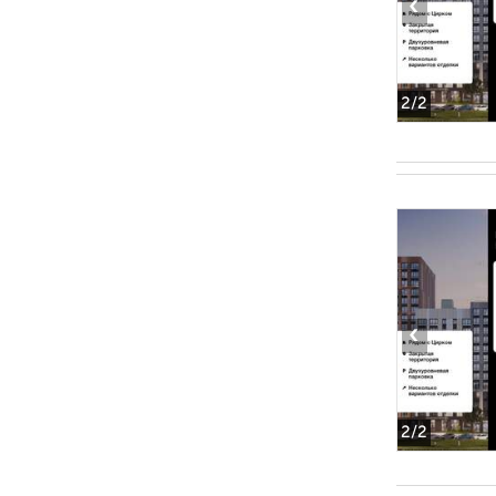
‹
2
/2
‹
2
/2