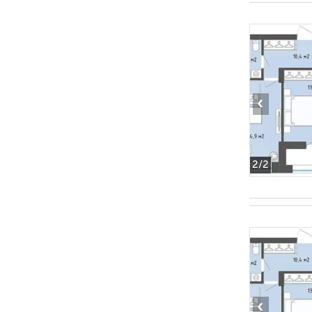
‹
2
/2
‹