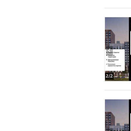
‹
2
/2