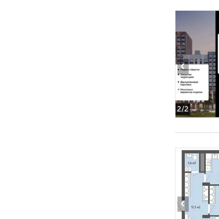
‹
2
/2
‹