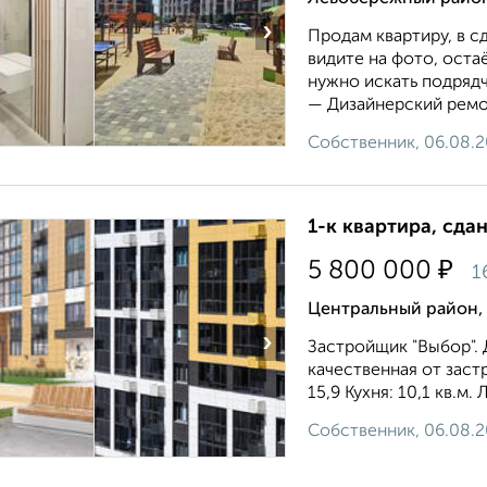
›
Продам квартиру, в сд
видите на фото, остаё
нужно искать подрядч
— Дизайнерский ремо
Собственник, 06.08.
1-к квартира, сда
₽
5 800 000
1
Центральный район, 
›
Застройщик "Выбор". 
качественная от заст
15,9 Кухня: 10,1 кв.м
Собственник, 06.08.