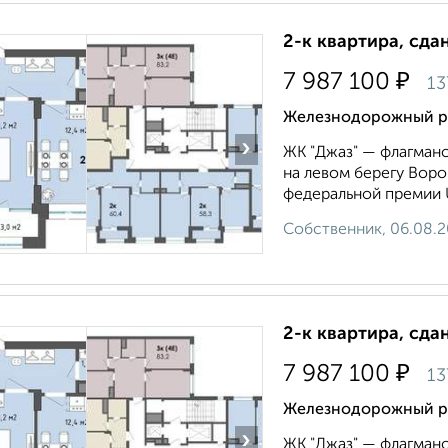
2-к квартира, сда
₽
7 987 100
13
Железнодорожный ра
›
ЖК "Джаз" — флагманс
на левом берегу Вор
федеральной премии U
Собственник, 06.08.
2-к квартира, сда
₽
7 987 100
13
Железнодорожный ра
›
ЖК "Джаз" — флагманс