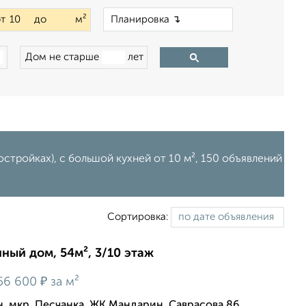
×
от
до
м²
Дом не старше
лет
стройках), c большой кухней от 10 м², 150 объявлений
Сортировка:
нный дом, 54м², 3/10 этаж
₽
56 600
за м²
 мкр. Песчанка, ЖК Мандарин, Саврасова 86