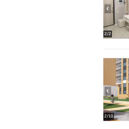
‹
2
/2
‹
2
/10