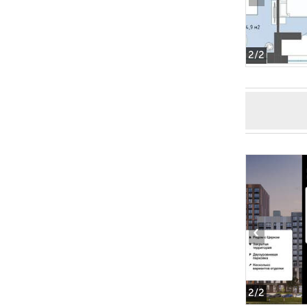
2
/2
‹
2
/2