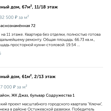
нный дом, 67м², 11/18 этаж
₽
82 500
за м²
раснознамённая 72
 11 этаже. Квартира без отделки, полностью готова
 дальнейшему ремонту. Общая площадь: 66.73 кв.м.,
лощадь просторной кухни-столовой: 19.54 ...
6
нный дом, 61м², 2/13 этаж
₽
7 000
за м²
йон, ЖК Джаз, бульвар Содружества 1
кий проект масштабного городского квартала "Ключи",
онежа в районе Остужевской развязки. Победитель