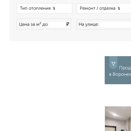
×
₽
Цена за м² до
На улице:
Прода
в Вороне