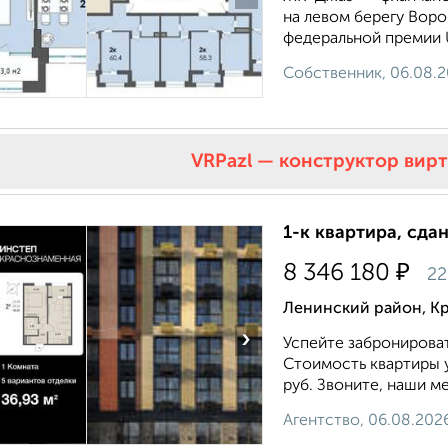
на левом берегу Вор
федеральной премии U
Собственник, 06.08.
VRPazl — конструктор вир
1-к квартира, сда
₽
8 346 180
22
Ленинский район, К
›
Успейте забронироват
Стоимость квартиры у
руб. Звоните, наши м
Агентство, 06.08.202