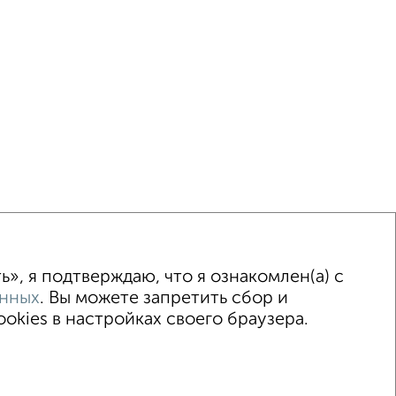
ка
Без посредников
Вторичное жилье
», я подтверждаю, что я ознакомлен(а) с
анных
. Вы можете запретить сбор и
kies в настройках своего браузера.
© 2015–2026
Сайт-доска объявлений недвижимости
Застройщики
Ипотечный калькулятор
.me | dzen.ru)