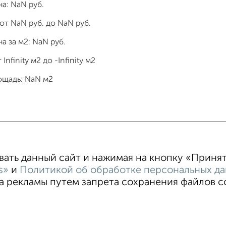
на:
NaN
руб.
 от
NaN
руб. до
NaN
руб.
а за м2:
NaN
руб.
т
Infinity
м2 до
-Infinity
м2
ощадь:
NaN
м2
тные
4‑комнатные
Квартиры студии
От застройщи
В новостройке
В строящемся доме
В новом доме
ть данный сайт и нажимая на кнопку «Принять
s»
и
Политикой об обработке персональных д
 рекламы путем запрета сохранения файлов coo
тельское соглашение
Воронеж, улица Ломоносова 114/30
ти
Статьи
Блог
Риэлторы
Агентства
стить объявление
Скачать приложение
Соцсети (vk.com | t