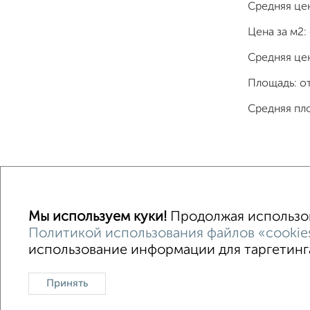
Средняя це
Цена за м2:
Средняя цен
Площадь: о
Средняя пл
Однокомнатные
Двухкомнатные
Трехкомна
Мы используем куки!
Продолжая использова
Политикой использования файлов «cookie
использование информации для таргетинга
Контакты
Политика конфиденциальности
Пользова
О проекте
Реклама на портале
Новос
Принять
Консультации по недвижимости
Разме