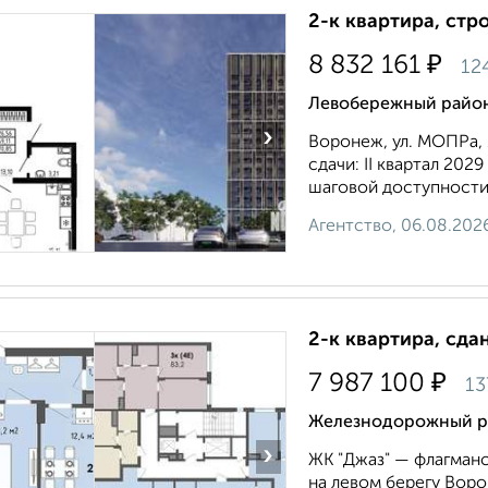
2-к квартира, стр
₽
8 832 161
12
Левобережный район
›
Воронеж, ул. МОПРа, 
сдачи: II квартал 202
шаговой доступности 
Агентство, 06.08.202
2-к квартира, сда
₽
7 987 100
13
Железнодорожный ра
›
ЖК "Джаз" — флагманс
на левом берегу Вор