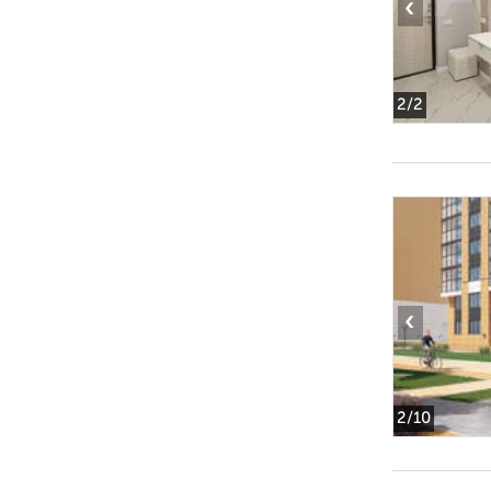
‹
2
/2
‹
2
/10