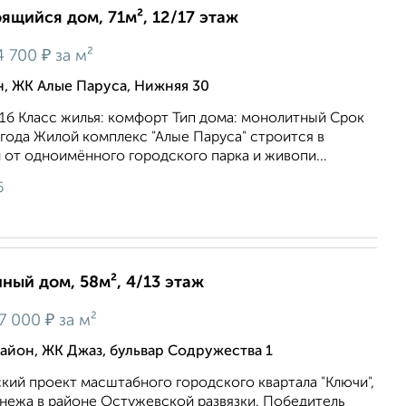
оящийся дом, 71м², 12/17 этаж
₽
4 700
за м²
, ЖК Алые Паруса, Нижняя 30
1б Класс жилья: комфорт Тип дома: монолитный Срок
9 года Жилой комплекс "Алые Паруса" строится в
от одноимённого городского парка и живопи...
6
нный дом, 58м², 4/13 этаж
₽
7 000
за м²
йон, ЖК Джаз, бульвар Содружества 1
кий проект масштабного городского квартала "Ключи",
онежа в районе Остужевской развязки. Победитель