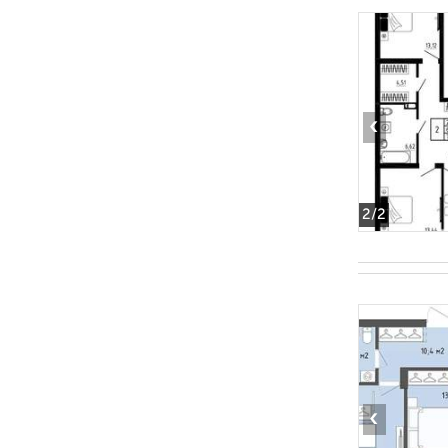
‹
2
/2
‹