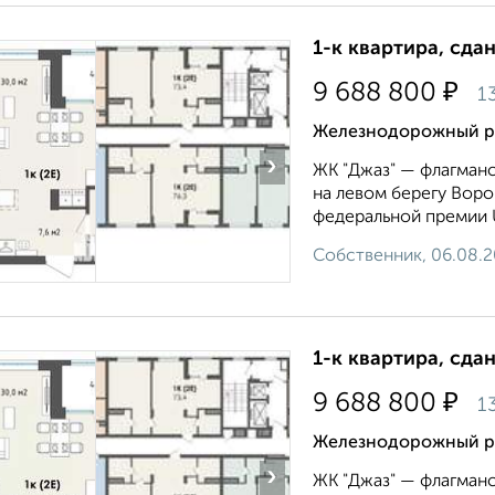
1-к квартира, сда
₽
9 688 800
1
Железнодорожный ра
›
ЖК "Джаз" — флагманс
на левом берегу Вор
федеральной премии U
Собственник, 06.08.
1-к квартира, сда
₽
9 688 800
1
Железнодорожный ра
›
ЖК "Джаз" — флагманс