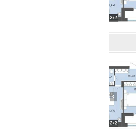
2
/2
‹
2
/2