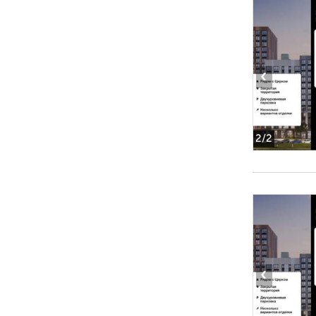
‹
2
/2
‹