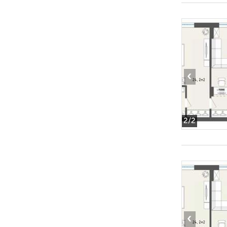
‹
2
/2
‹