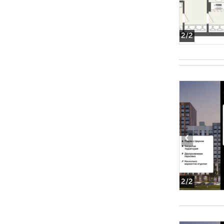
2
/2
‹
2
/2