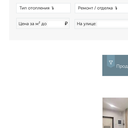
×
₽
Цена за м² до
На улице:
Прода