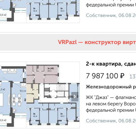
федеральной премии U
Собственник, 06.08.
VRPazl — конструктор вир
2-к квартира, сда
₽
7 987 100
13
Железнодорожный ра
›
ЖК "Джаз" — флагманс
на левом берегу Вор
федеральной премии U
Собственник, 06.08.