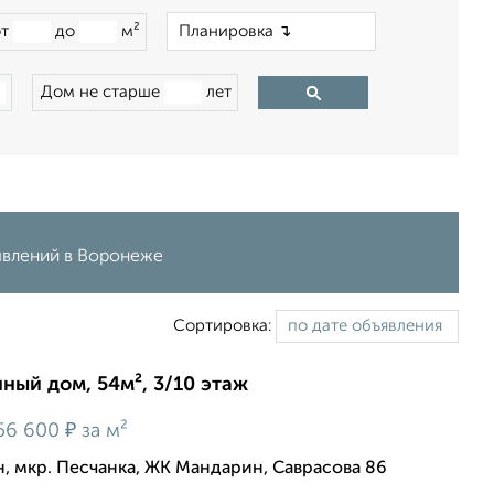
×
от
до
м²
Дом не старше
лет
ъявлений в Воронеже
Сортировка:
нный дом, 54м², 3/10 этаж
₽
56 600
за м²
 мкр. Песчанка, ЖК Мандарин, Саврасова 86