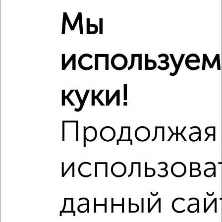
Мы
используем
куки!
Продолжая
использова
Рядом, с меньшей ценой
Недалеко от ЖК Яблоневые Сады с ценой ниже
данный сай