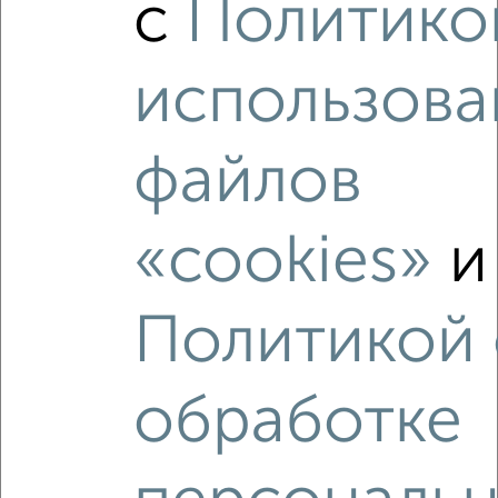
с
Политико
2
/2
2-к квартира, вторичка, 59м², 4/17 этаж
использова
₽
₽
7 900 000
134 600
за м²
Центральный район, ЖК Яблоневые Сады, Загоровского
13к2
Агентство, 06.08.2026
файлов
«cookies»
и
‹
›
Политикой
2
/2
обработке
2-к квартира, вторичка, 54м², 7/10 этаж
₽
₽
6 300 000
116 700
за м²
Центральный район, ЖК Московский Квартал, Шишкова
146в