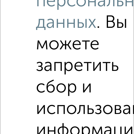
персональ
Агентство, 06.08.2026
данных
. Вы
можете
‹
›
запретить
2
/2
2-к квартира, вторичка, 53м², 8/12 этаж
сбор и
₽
₽
7 500 000
141 600
за м²
Центральный район, Московский проспект 114
Агентство, 06.08.2026
использова
VRPazl — конструктор виртуальных туров
информаци