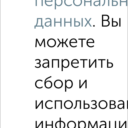
персональ
данных
. Вы
‹
›
можете
2
/2
запретить
3-к квартира, вторичка, 77м², 10/10 этаж
₽
₽
8 260 000
108 000
за м²
Коминтерновский район, Владимира Невского 31Б
сбор и
Агентство, 27.07.2026
VRPazl — конструктор виртуальных туров
использова
информаци