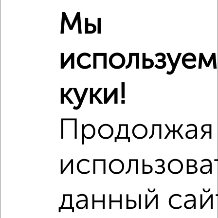
Мы
используем
куки!
Продолжая
использова
Рядом, с меньшей ценой
Недалеко от ЖК Яблоневые Сады с ценой ниже
данный сай