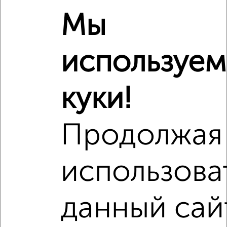
Мы
используем
куки!
Продолжая
использова
Рядом, с меньшей ценой
Недалеко от ЖК Яблоневые Сады с ценой ниже
данный сай