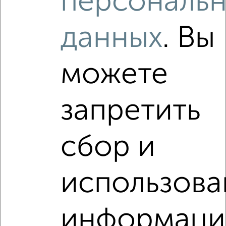
персональ
данных
. Вы
‹
›
можете
2
/2
запретить
3-к квартира, вторичка, 77м², 10/10 этаж
₽
₽
8 260 000
108 000
за м²
Коминтерновский район, Владимира Невского 31Б
сбор и
Агентство, 27.07.2026
VRPazl — конструктор виртуальных туров
использова
информаци