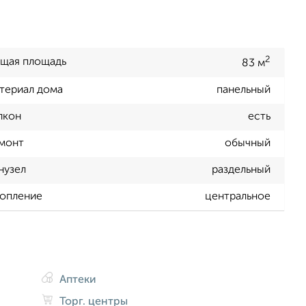
2
щая площадь
83 м
териал дома
панельный
лкон
есть
монт
обычный
нузел
раздельный
опление
центральное
Аптеки
Торг. центры