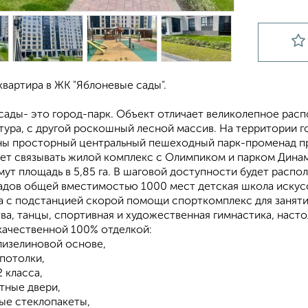
вартира в ЖК "Яблоневые сады".
сады- это город-парк. Объект отличает великолепное рас
ура, с другой роскошный лесной массив. На территории го
ны просторный центральный пешеходный парк-променад про
ет связывать жилой комплекс с Олимпиком и парком Динамо
мут площадь в 5,85 га. В шаговой доступности будет распо
садов общей вместимостью 1000 мест детская школа искус
а с подстанцией скорой помощи спорткомплекс для занятий
а, танцы, спортивная и художественная гимнастика, настоль
 качественной 100% отделкой:
лизелиновой основе,
потолки,
2 класса,
тные двери,
вые стеклопакеты,