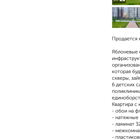
Продается к
Яблоневые 
инфраструкт
организова
которая буд
скверы, зай
6 детских 
поликлиник
единоборств
Квартира с
- обои на ф
- натяжные 
- ламинат 3
- межкомна
- пластико