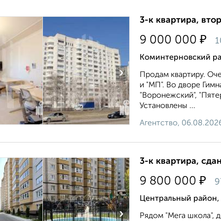
3-к квартира, втор
₽
9 000 000
1
Коминтерновский ра
›
Продам квартиру. Оч
и "МП". Во дворе Гим
"Воронежский", "Пяте
Установлены ...
Агентство, 06.08.202
3-к квартира, сда
₽
9 800 000
9
Центральный район, 
›
Рядом "Мега школа", 