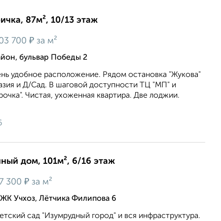
ичка, 87м², 10/13 этаж
₽
03 700
за м²
йон, бульвар Победы 2
ень удобное расположение. Рядом остановка "Жукова"
назия и Д/Сад. В шаговой доступности ТЦ "МП" и
рочка". Чистая, ухоженная квартира. Две лоджии.
6
нный дом, 101м², 6/16 этаж
₽
7 300
за м²
ЖК Учхоз, Лётчика Филипова 6
детский сад "Изумрудный город" и вся инфраструктура.