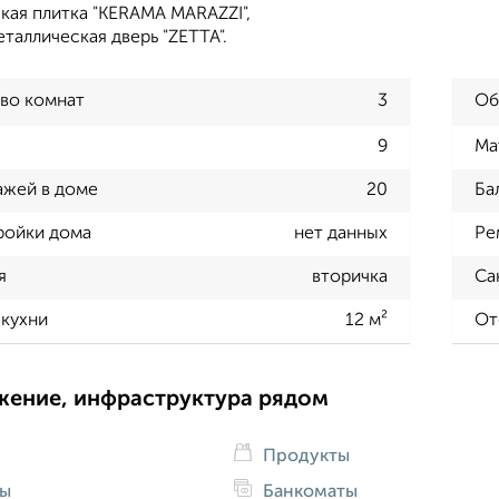
кая плитка "KERAMA MARAZZI",
еталлическая дверь "ZETTA".
во комнат
3
Об
9
Ма
ажей в доме
20
Ба
ройки дома
нет данных
Ре
я
вторичка
Са
кухни
12 м²
От
жение, инфраструктура рядом
Продукты
ды
Банкоматы