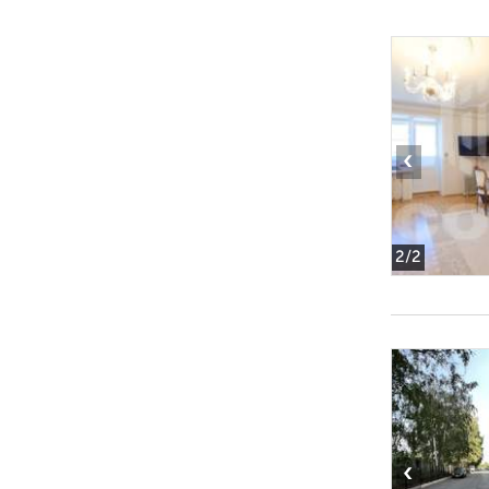
‹
2
/2
‹