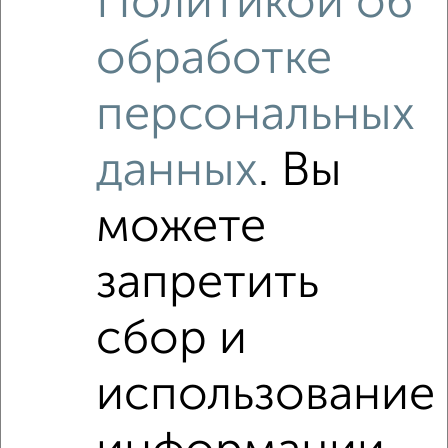
Политикой об
обработке
персональных
данных
. Вы
можете
запретить
сбор и
Рядом, с меньшей ценой
использование
Недалеко от Саврасова 86 с ценой ниже