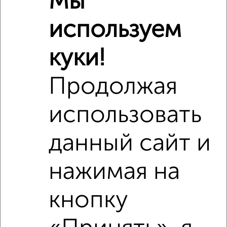
Мы
Дет. сады
Банкоматы
Торг. центры
используем
Поликлиники
Фитнес
Кафе
куки!
Продолжая
использовать
данный сайт и
нажимая на
кнопку