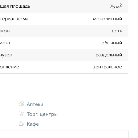
2
щая площадь
75 м
териал дома
монолитный
лкон
есть
монт
обычный
нузел
раздельный
опление
центральное
Аптеки
Торг. центры
Кафе