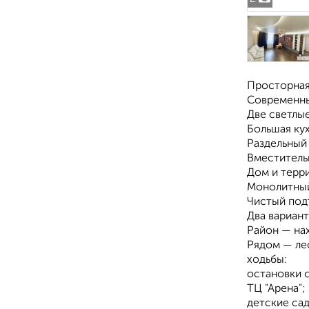
Просторная 
Современны
Две светлы
Большая ку
Раздельный 
Вместительн
Дом и терр
Монолитный
Чистый под
Два вариант
Район — на
Рядом — лес
ходьбы:
остановки 
ТЦ "Арена";
детские са