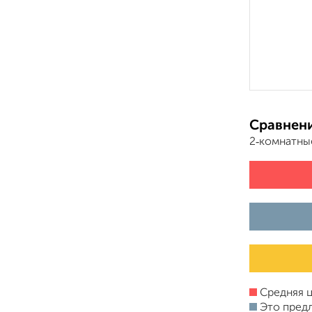
Сравнени
2‑комнатны
Средняя ц
Это пред