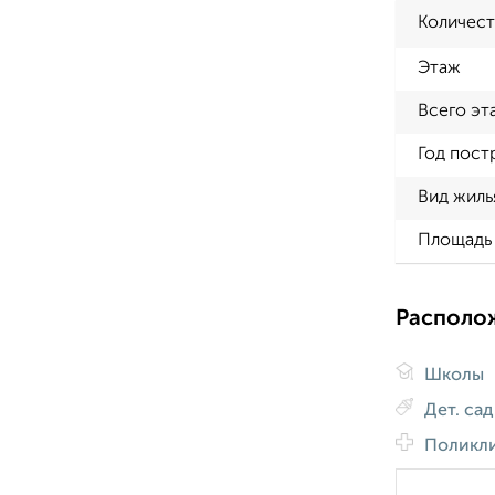
Количест
Этаж
Всего эт
Год пост
Вид жиль
Площадь 
Располо
Школы
Дет. са
Поликл