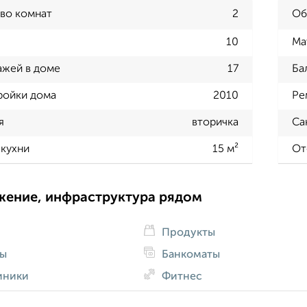
во комнат
2
Об
10
Ма
ажей в доме
17
Ба
ройки дома
2010
Ре
я
вторичка
Са
кухни
15 м²
От
жение, инфраструктура рядом
Продукты
ды
Банкоматы
иники
Фитнес