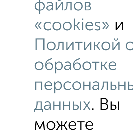
файлов
2
/10
«cookies»
и
2-к квартира, вторичка, 43м², 1/5 этаж
₽
₽
3 950 000
91 100
за м²
Политикой 
Левобережный район, мкр. СК, Героев Стратосферы 22А
Агентство, 30.07.2026
обработке
персональн
‹
›
данных
. Вы
2
/2
2-к квартира, вторичка, 48м², 2/2 этаж
можете
₽
₽
3 900 000
81 300
за м²
Левобережный район, мкр. СК, Кулибина 1А