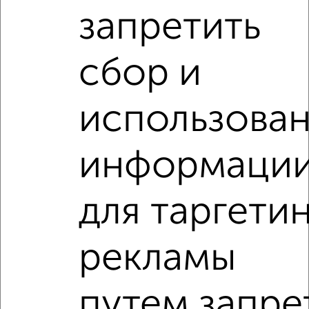
запретить
Агентство, 24.07.2026
сбор и
использова
‹
›
информаци
2
/2
2-к квартира, вторичка, 52м², 1/4 этаж
₽
₽
4 100 000
78 700
за м²
для таргети
Левобережный район, Ленинский проспект 16
Агентство, 24.07.2026
рекламы
2-к квартиры
путем запре
Поиск по схожим параметрам: