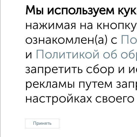
3-к квар
Мы используем кук
Поиск по с
нажимая на кнопку
Левобер
ознакомлен(а) с
По
не посл
и
Политикой об об
с центр
запретить сбор и 
площадь
рекламы путем зап
Однокомнатные
Двухкомнатные
Трехкомна
настройках своего
Принять
Контакты
Политика конфиденциальности
Пользова
О проекте
Реклама на портале
Новос