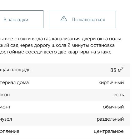
В закладки
Пожаловаться
все стояки вода газ канализация двери окна полы
ский сад через дорогу школа 2 минуты остановка
достойные соседи всего две квартиры на этаже
2
щая площадь
88 м
териал дома
кирпичный
лкон
есть
монт
обычный
нузел
раздельный
опление
центральное