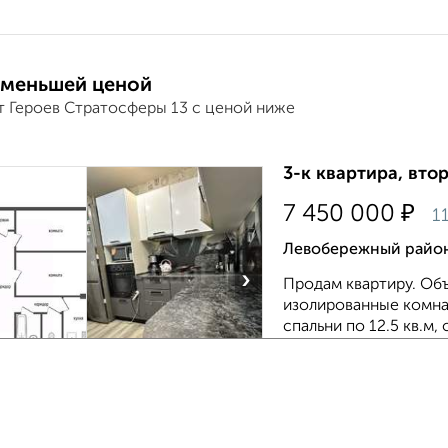
 меньшей ценой
т Героев Стратосферы 13 с ценой ниже
3-к квартира, втор
₽
7 450 000
1
Левобережный район
›
Продам квартиру. Объ
изолированные комнат
спальни по 12.5 кв.м
инсоляцию и проветри
Агентство, 29.07.2026