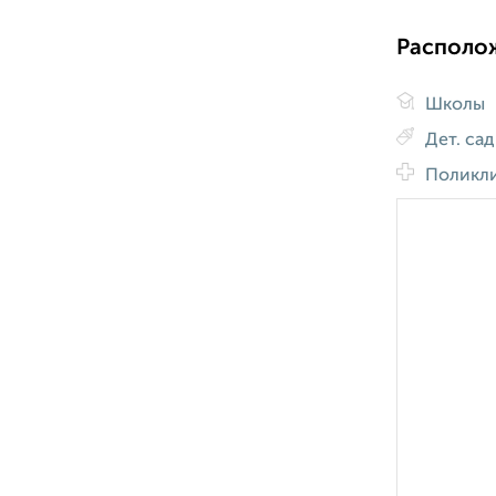
Располо
Школы
Дет. са
Поликл