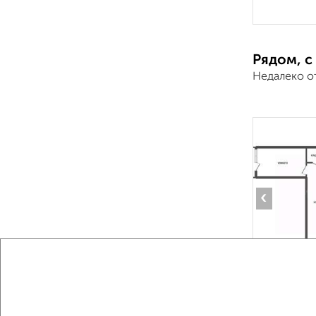
Рядом, с
Недалеко о
‹
2
/2