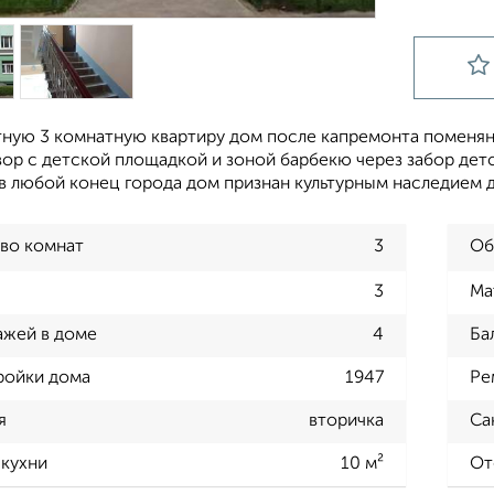
ную 3 комнатную квартиру дом после капремонта поменяны 
ор с детской площадкой и зоной барбекю через забор дет
в любой конец города дом признан культурным наследием 
во комнат
3
Об
3
Ма
ажей в доме
4
Ба
ройки дома
1947
Ре
я
вторичка
Са
кухни
10 м²
От