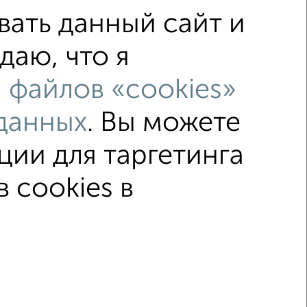
ать данный сайт и
даю, что я
ез посредников
не первый этаж
 файлов «cookies»
c большой кухней
данных
. Вы можете
чном доме
с раздельным санузлом
ции для таргетинга
 cookies в
ка
Без посредников
Вторичное жилье
© 2015–2026
Сайт-доска объявлений недвижимости
Застройщики
Ипотечный калькулятор