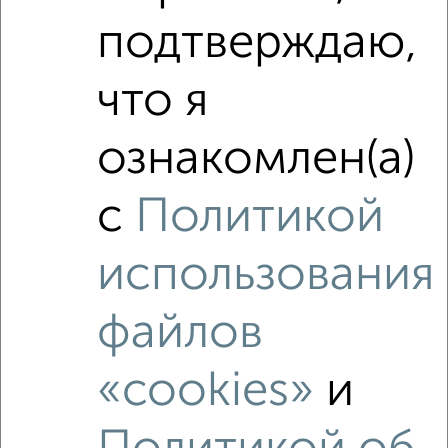
подтверждаю,
что я
ознакомлен(а)
с
Политикой
использования
файлов
Рядом, с меньшей ценой
«cookies»
и
Недалеко от Ленинский проспект 57 с ценой ниже