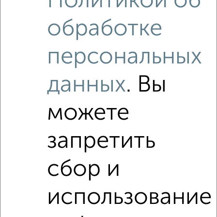
Политикой об
обработке
‹
›
персональных
2
/2
данных
. Вы
3-к квартира, вторичка, 43м², 2/5 этаж
₽
₽
3 850 000
89 600
за м²
можете
Левобережный район, Ленинский проспект 81
Агентство, 06.08.2026
запретить
сбор и
‹
›
использование