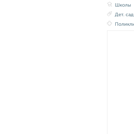
Школы
Дет. са
Поликл