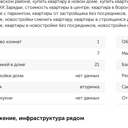
ском районе, купить квартиру в новом доме, купить кварти
ЖК Зарядье, стоимость квартиры в центре, квартира в Воро
е с паркингом, квартиры от застройщика без посредников,
, новостройки сменить квартиру, квартиры в строящемся 
е, квартиры в новостройке без посредников, новостройки 
во комнат
1
Об
7
Ма
ажей в доме
21
Ба
ройки дома
нет данных
Ре
я
вторичка
Са
кухни
нет данных
От
жение, инфраструктура рядом