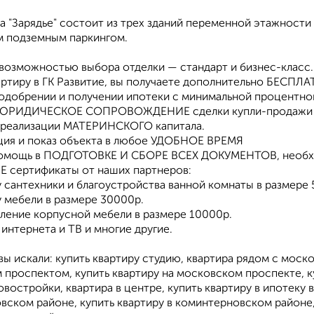
ла "Зарядье" состоит из трех зданий переменной этажнос
 подземным паркингом.
 возможностью выбора отделки — стандарт и бизнес-класс.
артиру в ГК Развитие, вы получаете дополнительно БЕСПЛА
 одобрении и получении ипотеки с минимальной процентно
ЮРИДИЧЕСКОЕ СОПРОВОЖДЕНИЕ сделки купли-продажи
 реализации МАТЕРИНСКОГО капитала.
ация и показ объекта в любое УДОБНОЕ ВРЕМЯ
омощь в ПОДГОТОВКЕ И СБОРЕ ВСЕХ ДОКУМЕНТОВ, необхо
 сертификаты от наших партнеров:
у сантехники и благоустройства ванной комнаты в размере
у мебели в размере 30000р.
вление корпусной мебели в размере 10000р.
 интернета и ТВ и многие другие.
ы искали: купить квартиру студию, квартира рядом с моск
проспектом, купить квартиру на московском проспекте, куп
овостройки, квартира в центре, купить квартиру в ипотеку
вском районе, купить квартиру в коминтерновском районе,