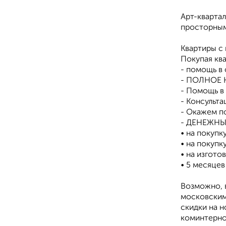
Арт-кварта
просторным
Квартиры с
Покупая кв
- помощь в
- ПОЛНОЕ 
- Помощь в
- Консульт
- Окажем п
- ДЕНЕЖНЫЕ
• на покупк
• на покупк
• на изгото
• 5 месяцев
Возможно, в
московским 
скидки на н
коминтерно