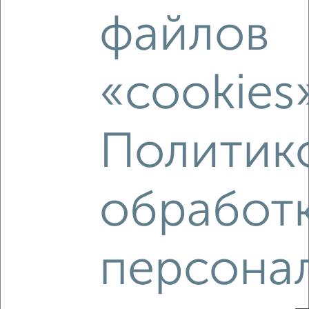
‹
›
файлов
2
/2
«cookies
1-к квартира, вторичка, 41м², 5/21 этаж
₽
₽
6 283 224
153 100
за м²
Коминтерновский район, ЖК Зарядье, Электросигнальная
9А
Политик
Агентство, 06.08.2026
обработ
‹
›
персона
2
/2
1-к квартира, вторичка, 39м², 9/21 этаж