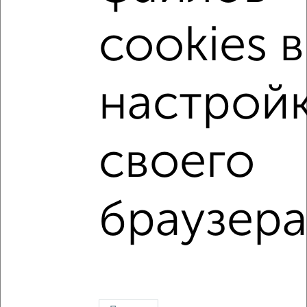
Коминтерновский район
жилой комплекс Зарядье
cookies в
на улице Электросигнальная
не первый этаж
не последний этаж
с балконом
настрой
с центральным отоплением
Вторичное жилье
в панельном доме
с раздельным санузлом
своего
площадью до 50 м²
В ипотеку
Рядом с парком
С паркингом
браузера
Однокомнатные
Двухкомнатные
Трехкомнатные
4‑комнатные
Квартиры студии
От застройщика
Без посредников
Вторичное жилье
В новостройке
В строящемся доме
В новом доме
Контакты
Политика конфиденциальности