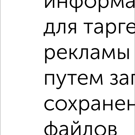
информа
VRPazl — конструктор виртуальных туров
для тарг
рекламы
‹
›
2
/2
путем за
1-к квартира, вторичка, 37м², 18/21 этаж
₽
₽
5 741 220
154 500
за м²
Коминтерновский район, ЖК Зарядье, Электросигнальная
сохране
9А
Агентство, 06.08.2026
файлов
1-к квартиры
Поиск по схожим параметрам: