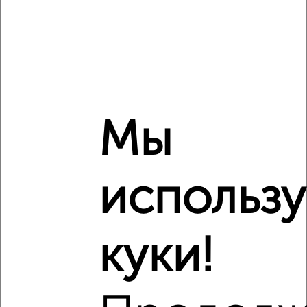
Сравнение средних цен
1‑комнатные квартиры с похожей площадью ±10%
₽
6 030 000
Мы
₽
6 419 640
использ
₽
6 630 000
Средняя цена район
куки!
Это предложение
Средняя цена по городу
Похожие предложения рядом