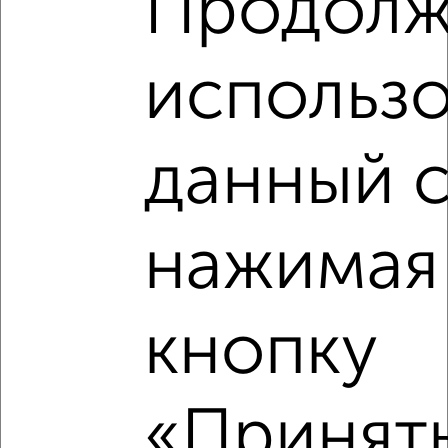
Продолж
1‑комнатные квартиры недалеко от Электросигнальная 9А
использо
данный с
нажимая
кнопку
«Принять
Рядом, с меньшей ценой