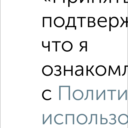
Недалеко от Электросигнальная 9А с ценой ниже
подтвер
что я
‹
›
2
/2
ознакомл
1-к квартира, вторичка, 41м², 2/21 этаж
₽
₽
5 565 024
135 600
за м²
Коминтерновский район, ЖК Зарядье, Электросигнальная
с
Полити
9А
Агентство, 06.08.2026
использ