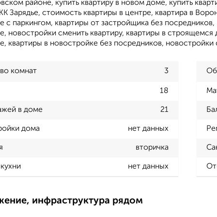
ском районе, купить квартиру в новом доме, купить кварти
ЖК Зарядье, стоимость квартиры в центре, квартира в Воро
е с паркингом, квартиры от застройщика без посредников,
, новостройки сменить квартиру, квартиры в строящемся 
е, квартиры в новостройке без посредников, новостройки 
во комнат
3
Об
18
Ма
ажей в доме
21
Ба
ройки дома
нет данных
Ре
я
вторичка
Са
кухни
нет данных
От
жение, инфраструктура рядом