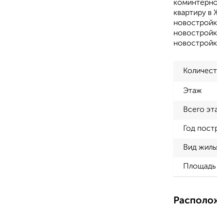
коминтернов
квартиру в 
новостройк
новостройке
новостройк
Количест
Этаж
Всего эт
Год пост
Вид жиль
Площадь 
Располо