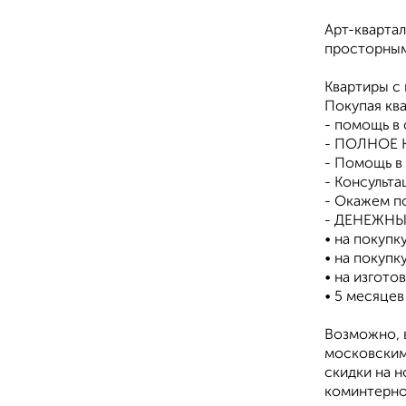
Арт-кварта
просторным
Квартиры с
Покупая кв
- помощь в
- ПОЛНОЕ 
- Помощь в
- Консульт
- Окажем п
- ДЕНЕЖНЫЕ
• на покупк
• на покупк
• на изгото
• 5 месяцев
Возможно, в
московским 
скидки на н
коминтерно