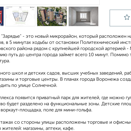
 "Зарядье" - это новый микрорайон, который расположен н
, в 5 минутах ходьбы от остановки Политехнический инсти
вского района рядом с крупнейшей городской артерией - 
ию путь до центра города займет всего 10 минут. Помимо 
тура.
ного школ и детских садов, высших учебных заведений, ра
газины и торговые центры. В планах города Воронежа созд
дить по улице Солнечной.
лекса появится приватный парк для жителей, где можно гул
во будет разделено на функциональные зоны. Детские площ
воркаут-площадка, поле для мини-гольфа.
этажах со стороны улицы расположены торговые и офисн
 жителей: магазины, аптеки, кафе.