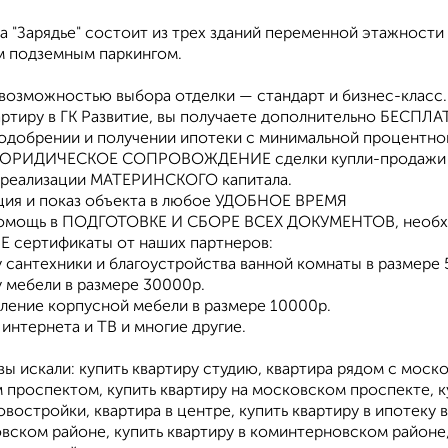
ла "Зарядье" состоит из трех зданий переменной этажнос
 подземным паркингом.
 возможностью выбора отделки — стандарт и бизнес-класс.
артиру в ГК Развитие, вы получаете дополнительно БЕСПЛА
 одобрении и получении ипотеки с минимальной процентно
ЮРИДИЧЕСКОЕ СОПРОВОЖДЕНИЕ сделки купли-продажи
 реализации МАТЕРИНСКОГО капитала.
ация и показ объекта в любое УДОБНОЕ ВРЕМЯ
омощь в ПОДГОТОВКЕ И СБОРЕ ВСЕХ ДОКУМЕНТОВ, необхо
 сертификаты от наших партнеров:
у сантехники и благоустройства ванной комнаты в размере
у мебели в размере 30000р.
вление корпусной мебели в размере 10000р.
 интернета и ТВ и многие другие.
ы искали: купить квартиру студию, квартира рядом с моск
проспектом, купить квартиру на московском проспекте, куп
овостройки, квартира в центре, купить квартиру в ипотеку
вском районе, купить квартиру в коминтерновском районе,