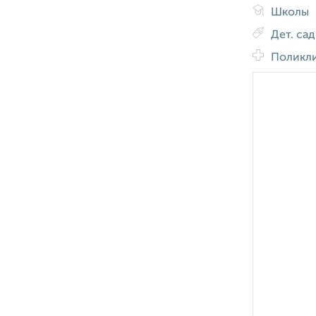
Школы
Дет. са
Поликл