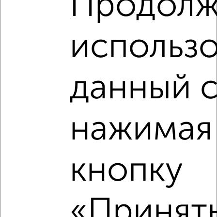
Продолж
1‑комнатные квартиры недалеко от Электросигнальная 9А
использо
данный с
нажимая
кнопку
«Принять
Рядом, с меньшей ценой