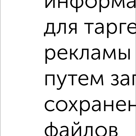
информа
VRPazl — конструктор виртуальных туров
для тарг
рекламы
‹
›
2
/2
путем за
1-к квартира, вторичка, 37м², 18/21 этаж
₽
₽
5 741 220
154 500
за м²
Коминтерновский район, ЖК Зарядье, Электросигнальная
сохране
9А
Агентство, 06.08.2026
файлов
1-к квартиры
Поиск по схожим параметрам: