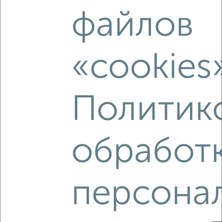
‹
›
файлов
2
/2
«cookies
1-к квартира, вторичка, 41м², 5/21 этаж
₽
₽
6 283 224
153 100
за м²
Коминтерновский район, ЖК Зарядье, Электросигнальная
9А
Политик
Агентство, 06.08.2026
обработ
‹
›
персона
2
/2
1-к квартира, вторичка, 39м², 9/21 этаж