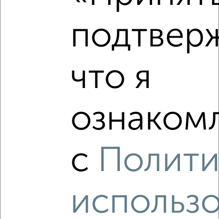
Недалеко от Электросигнальная 9А с ценой ниже
подтвер
что я
‹
›
2
/2
ознакомл
1-к квартира, вторичка, 41м², 2/21 этаж
₽
₽
5 565 024
135 600
за м²
Коминтерновский район, ЖК Зарядье, Электросигнальная
с
Полити
9А
Агентство, 06.08.2026
использ