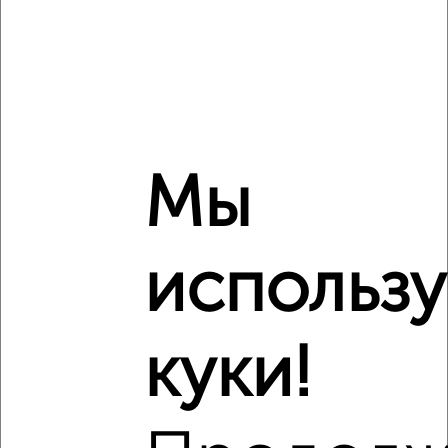
Сравнение средних цен
1‑комнатные квартиры с похожей площадью ±10%
₽
5 710 000
Мы
₽
6 344 464
использ
₽
5 890 000
Средняя цена район
куки!
Это предложение
Средняя цена по городу
Похожие предложения рядом