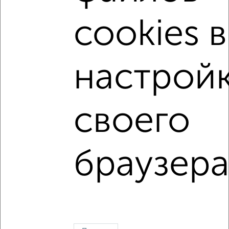
Коминтерновский район
жилой комплекс Зарядье
cookies в
на улице Электросигнальная
не первый этаж
не последний этаж
с балконом
настрой
с центральным отоплением
Вторичное жилье
в панельном доме
с раздельным санузлом
своего
площадью до 50 м²
В ипотеку
Рядом с парком
С паркингом
браузера
Однокомнатные
Двухкомнатные
Трехкомнатные
4‑комнатные
Квартиры студии
От застройщика
Без посредников
Вторичное жилье
В новостройке
В строящемся доме
В новом доме
Контакты
Политика конфиденциальности